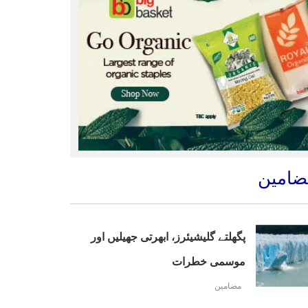
ضامین
پگھلتے گلیشیئرز، ابھرتی جھیلیں اور
موسمی خطرات
مضامین