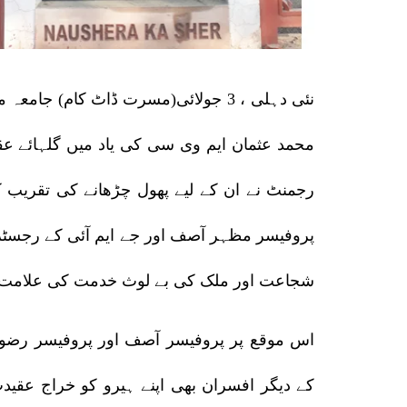
نئی دہلی ، 3 جولائی(مسرت ڈاٹ کام) جا
رجمنٹ نے ان کے لیے پھول چڑھانے کی تقریب کا
پروفیسر مظہر آصف اور جے ایم آئی کے رجسٹر
شجاعت اور ملک کی بے لوث خدمت کی علامت بن
اس موقع پر پروفیسر آصف اور پروفیسر رضوی 
کے دیگر افسران بھی اپنے ہیرو کو خراج عقی