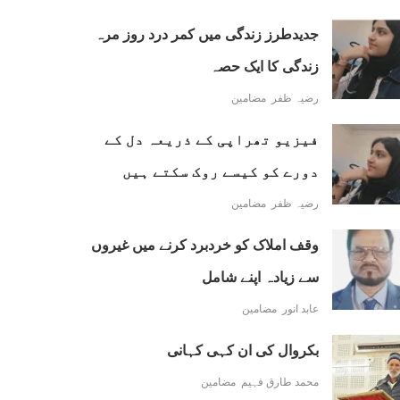
جدیدطرز زندگی میں کمر درد روز مرہ
زندگی کا ایک حصہ
رضیہ ظفر
مضامین
فیزیو تھراپی کے ذریعہ دل کے
دورے کو کیسے روک سکتے ہیں
رضیہ ظفر
مضامین
وقف املاک کو خردبرد کرنے میں غیروں
سے زیادہ اپنے شامل
عابد انور
مضامین
بکروال کی ان کہی کہانی
محمد طارق فہیم
مضامین