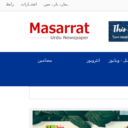
ہمارے بارے میں
اشتہارات
رابطہ
ل - ویڈیوز
انٹرویوز
مضامین