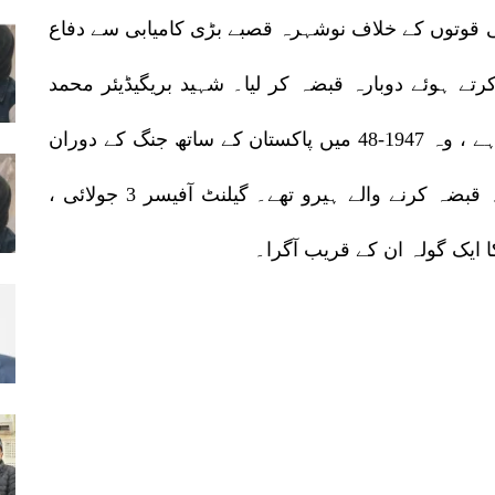
ئلی قوتوں کے خلاف نوشہرہ قصبے بڑی کامیابی سے دفاع
کرتے ہوئے دوبارہ قبضہ کر لیا۔ شہید بریگیڈیئر محمد
عثمان جنہیں ' نوشیرا کا محافظ' بھی کہا جاتا ہے ، وہ 1947-48 میں پاکستان کے ساتھ جنگ کے دوران
جھنگر اور نوشہرہ (جموں و کشمیر) پر دوبارہ قبضہ کرنے والے ہیرو تھے۔ گیلنٹ آفیسر 3 جولائی ،