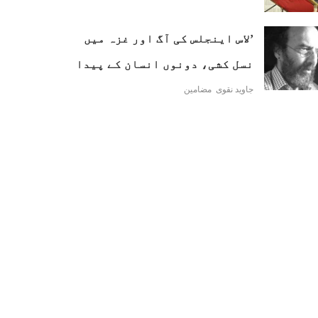
’لاس اینجلس کی آگ اور غزہ میں
نسل کشی، دونوں انسان کے پیدا
کردہ المیے ہیں‘
جاوید نقوی
مضامین