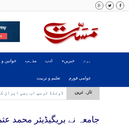
ہوم
خبریں
ادب
مذہب
خواتین و 
عوامی فورم
تعلیم و تربیت
تازہ ترین
ڈونلڈ ٹرمپ اب بھی ایران ک
جامعہ نے بریگیڈیئر محمد عث