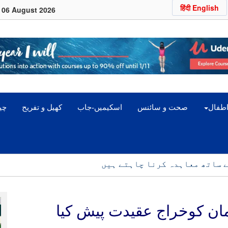
हिंदी English
06 August 2026
اطفال
صحت و سائنس
اسکیمیں-جاب
کھیل و تفریح
چین
ے ساتھ معاہدہ کرنا چاہتے ہیں
مان کوخراج عقیدت پیش کیا