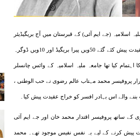
معہ ملیہ اسلامیہ (جے ایم آئی) کے قبرستان میں آج بریگیڈیئر
محمد عثمان ایم وی سی کی یاد میں گلہائے عقیدت پیش کئے گئے 50ویں پیرا بریگیڈ اور 10ویں ڈوگرہ
 اہتمام کیا تھا جامعہ ملیہ اسلامیہ کے وائس چانسلر
ار پروفیسر محمد مہتاب عالم رضوی نے حب الوطنی ،
نے والے اس بہادر افسر کو خراج عقیدت پیش کیا۔
کے ساتھ پروفیسر اقتدار محمد خان اور جے ایم آئی
دت پیش کرنے کے لیے بہ نفس نفیس موجود تھے۔ محمد