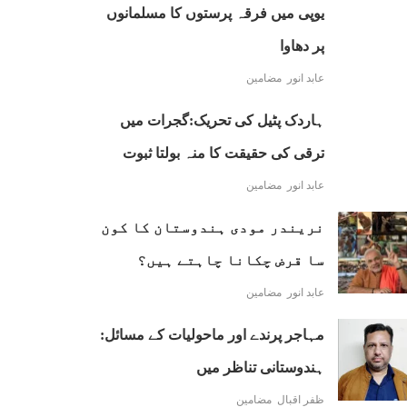
یوپی میں فرقہ پرستوں کا مسلمانوں
پر دھاوا
عابد انور
مضامین
ہاردک پٹیل کی تحریک:گجرات میں
ترقی کی حقیقت کا منہ بولتا ثبوت
عابد انور
مضامین
نریندر مودی ہندوستان کا کون
سا قرض چکانا چاہتے ہیں؟
عابد انور
مضامین
مہاجر پرندے اور ماحولیات کے مسائل:
ہندوستانی تناظر میں
ظفر اقبال
مضامین