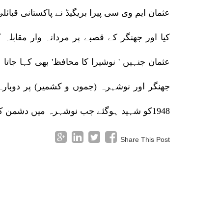
عثمان ایم وی سی پیرا بریگیڈ نے پاکستانی قبا
کیا اور جھنگر کے قصبے پر مردانہ وار مقابلہ 
1948کو شہید ہوگئے جب نوشہرہ میں دشمن کا ایک گولہ ان کے قریب آگرا۔
Share This Post