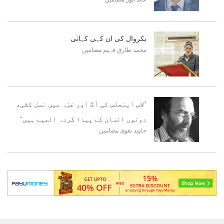
بکروال کی ان کہی کہانی
محمد طارق فہیم
مضامین
’لاس اینجلس کی آگ اور غزہ میں نسل کشی،
دونوں انسان کے پیدا کردہ المیے ہیں‘
جاوید نقوی
مضامین