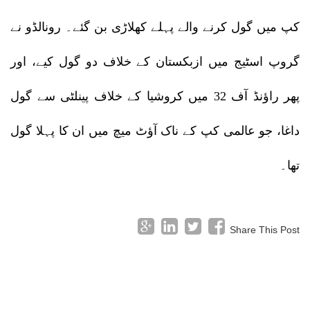
کپ میں گول کرنے والے پہلے کھلاڑی بن گئے۔ رونالڈو نے
گروپ اسٹیج میں ازبکستان کے خلاف دو گول کیے، اور
پھر راؤنڈ آف 32 میں کروشیا کے خلاف پینلٹی سے گول
داغا، جو عالمی کپ کے ناک آؤٹ میچ میں ان کا پہلا گول
تھا۔
Share This Post