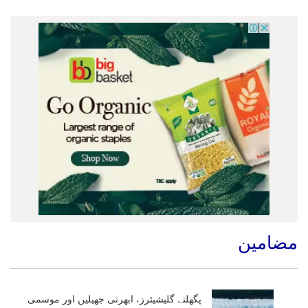
مضامین
پگھلتے گلیشیئرز، ابھرتی جھیلیں اور موسمی