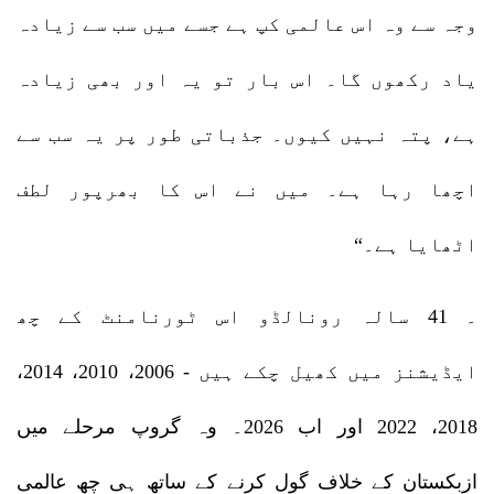
وجہ سے وہ اس عالمی کپ ہے جسے میں سب سے زیادہ
یاد رکھوں گا۔ اس بار تو یہ اور بھی زیادہ
ہے، پتہ نہیں کیوں۔ جذباتی طور پر یہ سب سے
اچھا رہا ہے۔ میں نے اس کا بھرپور لطف
اٹھایا ہے۔“
۔ 41 سالہ رونالڈو اس ٹورنامنٹ کے چھ
ایڈیشنز میں کھیل چکے ہیں - 2006، 2010، 2014،
2018، 2022 اور اب 2026۔ وہ گروپ مرحلے میں
ازبکستان کے خلاف گول کرنے کے ساتھ ہی چھ عالمی