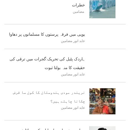
خطرات
مضامین
یوپی میں فرقہ پرستوں کا مسلمانوں پر دھاوا
عابد انور
مضامین
ہاردک پٹیل کی تحریک:گجرات میں ترقی کی
حقیقت کا منہ بولتا ثبوت
عابد انور
مضامین
نریندر مودی ہندوستان کا کون سا قرض
چکانا چاہتے ہیں؟
عابد انور
مضامین