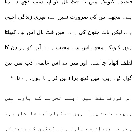
فیصد۔ کیونکہ میں نے فٹ بال کو اپنا سب کچھ دے دیا
ہے۔ مجھے اس کی ضرورت نہیں ہے، میری زندگی اچھی
ہے، لیکن بات جنون کی ہے۔ میں فٹ بال اس لیے کھیلتا
ہوں کیونکہ مجھے اس سے محبت ہے... آپ کو ہر دن کا
لطف اٹھانا چاہیے۔ اور میں نے اس عالمی کپ میں تین
گول کیے ہیں، میں کچھ برا نہیں کر رہا ہوں، ہے نا۔“
اس ٹورنامنٹ میں اپنے تجربے کے بارے میں
پوچھے جانے پر انہوں نے کہا، ”یہ شاندار رہا
ہے۔ یہ میدان سے باہر ہے... لوگوں کے جنون کی