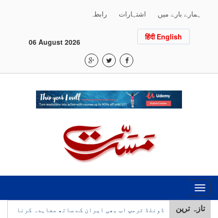
ہمارے بارے میں
اشتہارات
رابطہ
हिंदी English
06 August 2026
Toggle
navigation
تازہ ترین
ڈونلڈ ٹرمپ اب بھی ایران کے ساتھ معاہدہ کرنا