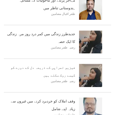
مہاجر پرندے اور ماحولیات کے مسائل:
ہندوستانی تناظر میں
ظفر اقبال
مضامین
جدیدطرز زندگی میں کمر درد روز مرہ زندگی
کا ایک حصہ
رضیہ ظفر
مضامین
فیزیو تھراپی کے ذریعہ دل کے دورے کو
کیسے روک سکتے ہیں
رضیہ ظفر
مضامین
وقف املاک کو خردبرد کرنے میں غیروں سے
زیادہ اپنے شامل
عابد انور
مضامین