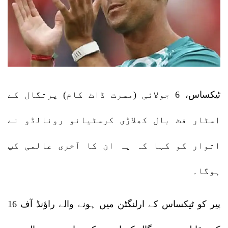
ٹیکساس، 6 جولائی (مسرت ڈاٹ کام) پرتگال کے
اسٹار فٹ بال کھلاڑی کرسٹیانو رونالڈو نے
اتوار کو کہا کہ یہ ان کا آخری عالمی کپ
ہوگا۔
پیر کو ٹیکساس کے ارلنگٹن میں ہونے والے راؤنڈ آف 16