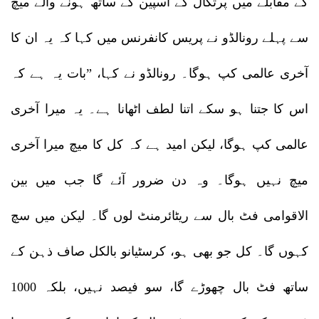
کے مقابلے میں پرتگال کے اسپین کے ساتھ ہونے والے میچ
سے پہلے رونالڈو نے پریس کانفرنس میں کہا کہ یہ ان کا
آخری عالمی کپ ہوگا۔ رونالڈو نے کہا، ”بات یہ ہے کہ
اس کا جتنا ہو سکے اتنا لطف اٹھانا ہے۔ یہ میرا آخری
عالمی کپ ہوگا، لیکن امید ہے کہ کل کا میچ میرا آخری
میچ نہیں ہوگا۔ وہ دن ضرور آئے گا جب میں بین
الاقوامی فٹ بال سے ریٹائرمنٹ لوں گا۔ لیکن میں سچ
کہوں گا۔ کل جو بھی ہو، کرسٹیانو بالکل صاف ذہن کے
ساتھ فٹ بال چھوڑے گا، سو فیصد نہیں، بلکہ 1000