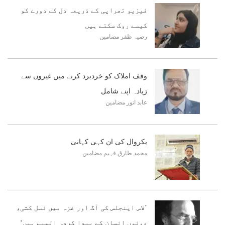
فیزیو تھراپی کے ذریعہ دل کے دورے کو
کیسے روک سکتے ہیں
رضیہ ظفر
مضامین
وقف املاک کو خردبرد کرنے میں غیروں سے
زیادہ اپنے شامل
عابد انور
مضامین
بکروال کی ان کہی کہانی
محمد طارق فہیم
مضامین
’لاس اینجلس کی آگ اور غزہ میں نسل کشی،
دونوں انسان کے پیدا کردہ المیے ہیں‘