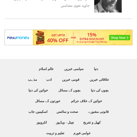
جاوید نقوی
مضامین
دنیا
سیاسی خبریں
عالم اسلام
علاقائی خبریں
قومی خبریں
ادب
مذہب
بچوں کی دنیا
بچوں کے مسائل
خواتین کی دنیا
خواتین کے خلاف جرائم
عورتوں کے مسائل
قانونی مشورے
صحت و سائنس
اسکیمیں-جاب
کھیل و تفریح
چینل - ویڈیوز
انٹرویوز
عوامی فورم
تعلیم و تربیت