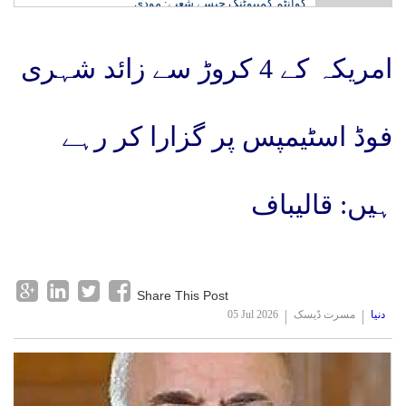
کوانٹم کمپیوٹنگ جیسے شعبے: مودی
امریکہ کے 4 کروڑ سے زائد شہری
فوڈ اسٹیمپس پر گزارا کر رہے
ہیں: قالیباف
Share This Post
دنیا
مسرت ڈیسک
05 Jul 2026