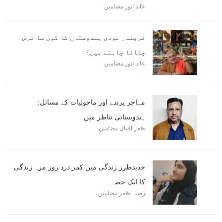
عابد انور
مضامین
نریندر مودی ہندوستان کا کون سا قرض
چکانا چاہتے ہیں؟
عابد انور
مضامین
مہاجر پرندے اور ماحولیات کے مسائل:
ہندوستانی تناظر میں
ظفر اقبال
مضامین
جدیدطرز زندگی میں کمر درد روز مرہ زندگی
کا ایک حصہ
رضیہ ظفر
مضامین