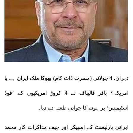
تہران، 4 جولائی (مسرت ڈاٹ کام) بھوکا ملک ایران ہے یا
امریکہ؟ باقر قالیباف نے 4 کروڑ امریکیوں کے ’فوڈ
اسٹیمپس‘ پر ہونے کا جوابی طعنہ دے دیا۔
ایرانی پارلیمنٹ کے اسپیکر اور چیف مذاکرات کار محمد