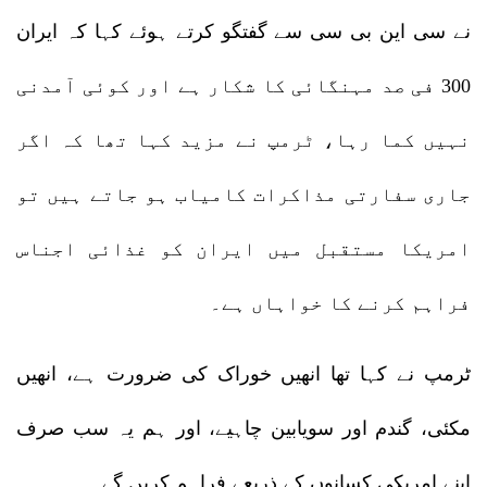
نے سی این بی سی سے گفتگو کرتے ہوئے کہا کہ ایران
300 فی صد مہنگائی کا شکار ہے اور کوئی آمدنی
نہیں کما رہا، ٹرمپ نے مزید کہا تھا کہ اگر
جاری سفارتی مذاکرات کامیاب ہو جاتے ہیں تو
امریکا مستقبل میں ایران کو غذائی اجناس
فراہم کرنے کا خواہاں ہے۔
ٹرمپ نے کہا تھا انھیں خوراک کی ضرورت ہے، انھیں
مکئی، گندم اور سویابین چاہیے، اور ہم یہ سب صرف
اپنے امریکی کسانوں کے ذریعے فراہم کریں گے۔