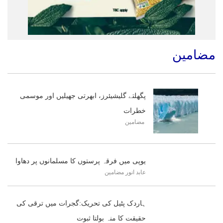
مضامین
پگھلتے گلیشیئرز، ابھرتی جھیلیں اور موسمی
خطرات
مضامین
یوپی میں فرقہ پرستوں کا مسلمانوں پر دھاوا
عابد انور
مضامین
ہاردک پٹیل کی تحریک:گجرات میں ترقی کی
حقیقت کا منہ بولتا ثبوت