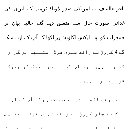
باقر قالیباف نے امریکی صدر ڈونلڈ ٹرمپ کے ایران کی
غذائی صورت حال سے متعلق دیے گئے حالیہ بیان پر
جمعرات کو اپنے ایکس اکاؤنٹ پر لکھا کہ آپ کے اپنے ملک
کے 4 کروڑ سے زائد شہری فوڈ اسٹیمپس پر گزارا
کر رہے ہیں اور آپ کسی دوسرے ملک کو بھوکا
قرار دے رہے ہیں۔
انھوں نے لکھا ’’ذرا تصور کریں کہ آپ کے اپنے
ملک کے چار کروڑ سے زائد شہری فوڈ اسٹیمپس
پر گزارا کر رہے ہوں، اور آپ کسی دوسرے ملک