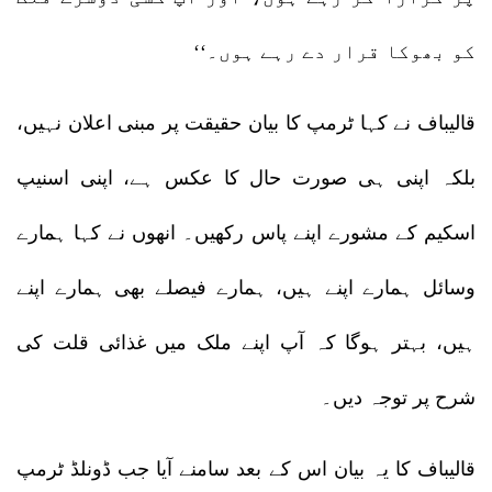
کو بھوکا قرار دے رہے ہوں۔‘‘
قالیباف نے کہا ٹرمپ کا بیان حقیقت پر مبنی اعلان نہیں،
بلکہ اپنی ہی صورت حال کا عکس ہے، اپنی اسنیپ
اسکیم کے مشورے اپنے پاس رکھیں۔ انھوں نے کہا ہمارے
وسائل ہمارے اپنے ہیں، ہمارے فیصلے بھی ہمارے اپنے
ہیں، بہتر ہوگا کہ آپ اپنے ملک میں غذائی قلت کی
شرح پر توجہ دیں۔
قالیباف کا یہ بیان اس کے بعد سامنے آیا جب ڈونلڈ ٹرمپ