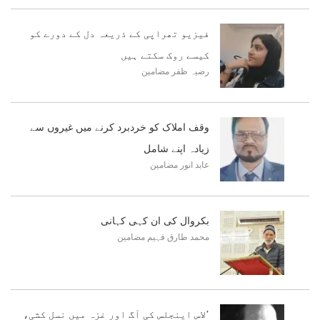
فیزیو تھراپی کے ذریعہ دل کے دورے کو
کیسے روک سکتے ہیں
رضیہ ظفر
مضامین
وقف املاک کو خردبرد کرنے میں غیروں سے
زیادہ اپنے شامل
عابد انور
مضامین
بکروال کی ان کہی کہانی
محمد طارق فہیم
مضامین
’لاس اینجلس کی آگ اور غزہ میں نسل کشی،