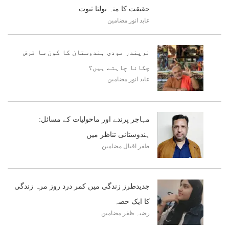
حقیقت کا منہ بولتا ثبوت
عابد انور
مضامین
نریندر مودی ہندوستان کا کون سا قرض
چکانا چاہتے ہیں؟
عابد انور
مضامین
مہاجر پرندے اور ماحولیات کے مسائل:
ہندوستانی تناظر میں
ظفر اقبال
مضامین
جدیدطرز زندگی میں کمر درد روز مرہ زندگی
کا ایک حصہ
رضیہ ظفر
مضامین