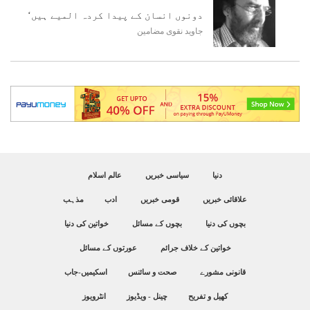
دونوں انسان کے پیدا کردہ المیے ہیں‘
جاوید نقوی
مضامین
دنیا
سیاسی خبریں
عالم اسلام
علاقائی خبریں
قومی خبریں
ادب
مذہب
بچوں کی دنیا
بچوں کے مسائل
خواتین کی دنیا
خواتین کے خلاف جرائم
عورتوں کے مسائل
قانونی مشورے
صحت و سائنس
اسکیمیں-جاب
کھیل و تفریح
چینل - ویڈیوز
انٹرویوز