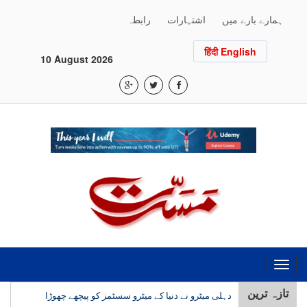
ہمارے بارے میں
اشتہارات
رابطہ
हिंदी English
10 August 2026
Toggle
navigation
دہلی میٹرو نے دنیا کے میٹرو سسٹمز کو پیچھے چھوڑا
تازہ ترین
طلبہ پر کی گئی کارروائی کی جوابدہی مانگنا بند نہیں