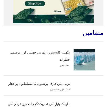
مضامین
پگھلتے گلیشیئرز، ابھرتی جھیلیں اور موسمی
خطرات
مضامین
یوپی میں فرقہ پرستوں کا مسلمانوں پر دھاوا
عابد انور
مضامین
ہاردک پٹیل کی تحریک:گجرات میں ترقی کی