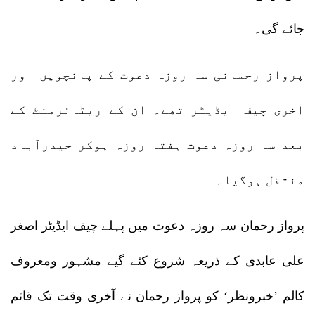
جائے گی۔
پرواز رحمانی سہ روزہ دعوت کے پانچویں اور
آخری چیف ایڈیٹر تھے۔ ان کے ریٹائرمنٹ کے
بعد سہ روزہ دعوت ہفتہ روزہ ہوکر حیدرآباد
منتقل ہوگیا۔
پرواز رحمان سہ روزہ دعوت میں پہلے چیف ایڈیٹر اصغر
علی عابدی کے ذریعہ شروع کئے گیے مشہور ومعروف
کالم ’خبرونظر‘ کو پرواز رحمان نے آخری وقت تک قائم