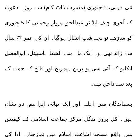
نئی دہلی، 5 جنوری (مسرت ڈاٹ کام) سہ روزہ دعوت
کے آخری چیف ایڈیٹر عبدالحق پرواز رحمانی کا 5 جنوری
کو ساڑھے نو بجے شب انتقال ہوگیا۔ ان کی عمر 77 سال
سے زائد تھی۔وہ ایک ماہ سے الشفا ہاسپیٹل، ابوالفضل
انکلیو کے آئی سی یو برین ہیمریج اور فالج کے حملے کے
بعد سے داخل تھے۔
پسماندگان میں اہلیہ اور ایک بھائی ابراہیم، دو بیٹیاں
ہیں۔ کل بروز منگل مرکز جماعت اسلامی کے کیمپس
میں واقع مسجد اشاعت اسلام میں نمازجنازہ ادا کی