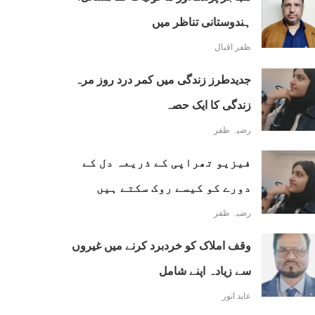
ہندوستانی تناظر میں
ظفر اقبال
جدیدطرز زندگی میں کمر درد روز مرہ
زندگی کا ایک حصہ
رضیہ ظفر
فیزیو تھراپی کے ذریعہ دل کے
دورے کو کیسے روک سکتے ہیں
رضیہ ظفر
وقف املاک کو خردبرد کرنے میں غیروں
سے زیادہ اپنے شامل
عابد انور