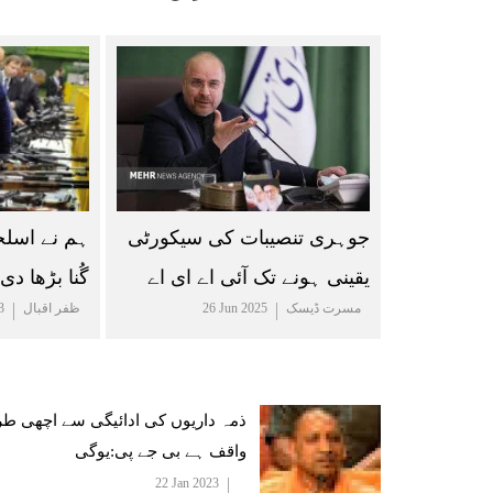
جوہری تنصیبات کی سیکورٹی
ہم نے اسلح
یقینی ہونے تک آئی اے ای اے
گُنا بڑھا د
مسرت ڈیسک
26 Jun 2025
ظفر اقبال
3
سے ہر قسم کا تعاون معطل
رہے گا، قالیباف
ذمہ داریوں کی ادائیگی سے اچھی ط
واقف ہے بی جے پی:یوگی
22 Jan 2023