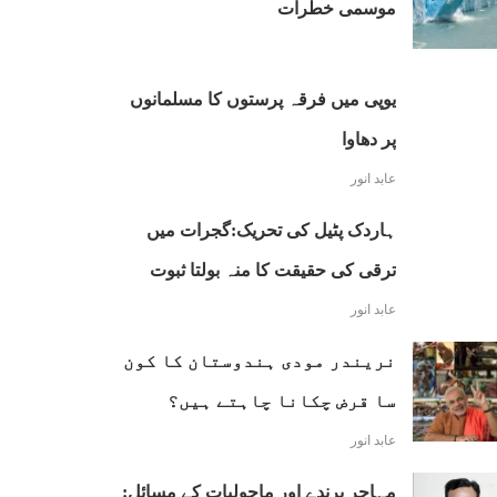
موسمی خطرات
یوپی میں فرقہ پرستوں کا مسلمانوں
پر دھاوا
عابد انور
ہاردک پٹیل کی تحریک:گجرات میں
ترقی کی حقیقت کا منہ بولتا ثبوت
عابد انور
نریندر مودی ہندوستان کا کون
سا قرض چکانا چاہتے ہیں؟
عابد انور
مہاجر پرندے اور ماحولیات کے مسائل: