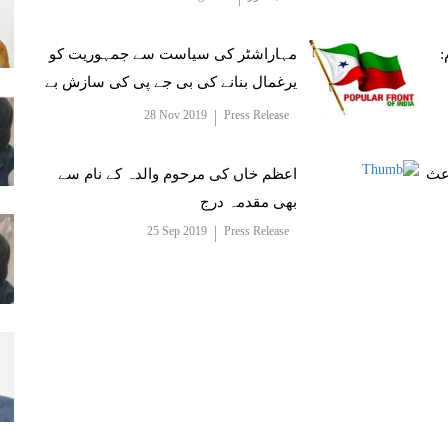
:
مہاراشٹر کی سیاست سے جمہوریت کو
یرغمال بنانے کی بی جے پی کی سازش بے
نقاب
28 Nov 2019
Press Release
اعث
اعظم خاں کی مرحوم والدہ کے نام سے
بھی مقدمہ درج
25 Sep 2019
Press Release