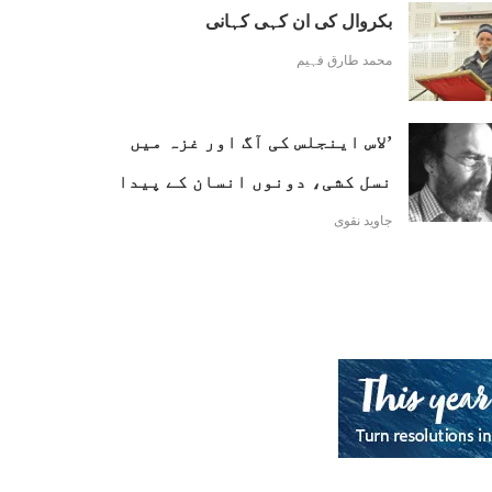
بکروال کی ان کہی کہانی
محمد طارق فہیم
’لاس اینجلس کی آگ اور غزہ میں
نسل کشی، دونوں انسان کے پیدا
کردہ المیے ہیں‘
جاوید نقوی