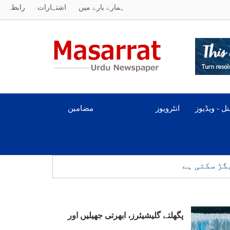
ہمارے بارے میں
اشتہارات
رابطہ
ل - ویڈیوز
انٹرویوز
مضامین
گڑ سکتی ہے
پگھلتے گلیشیئرز، ابھرتی جھیلیں اور