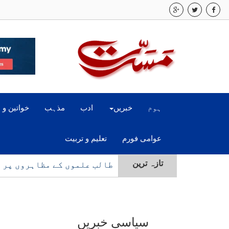
ہوم
خبریں
ادب
مذہب
خواتین و 
عوامی فورم
تعلیم و تربیت
تازہ ترین
طالب علموں کے مظاہروں پر چ
سیاسی خبریں