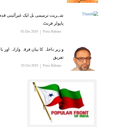
شہریت ترمیمی بل ایک غیرآئینی قدم
پاپولر فرنٹ
05 Dec 2019
Press Release
و زیر داخلہ کا بیان فرقہ وارانہ اور ب
تفریق
05 Oct 2019
Press Release