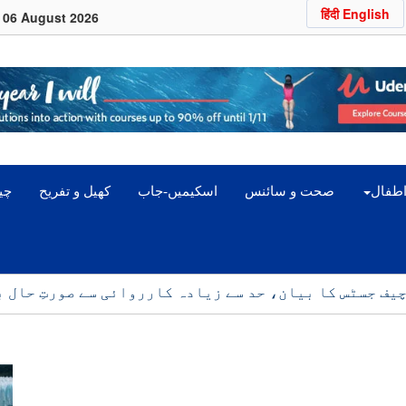
हिंदी English
06 August 2026
اطفال
صحت و سائنس
اسکیمیں-جاب
کھیل و تفریح
چین
یف جسٹس کا بیان، حد سے زیادہ کارروائی سے صورتِ حال ب