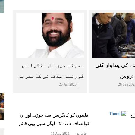
ے کی پیداوار کئی
ممبئی میں آل انڈیا ای
ی :روس
گورننس علاقائی کانفرنس
23 Jan 2023
28 Sep 202
کا افتتاح ہوا
رح
اقلیتوں کو کانگریس سے جوڑنے اور ان
کوانصاف دلانے کے لیگل سیل بھی قائم
کئے جائیں گے۔ عمران پرتاپ گڑھی
عابد انور
11 Aug 2021