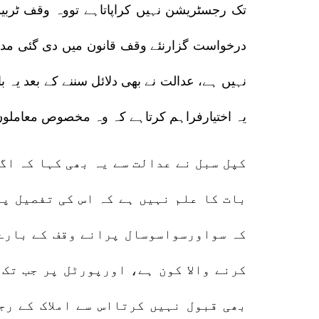
تک رجسٹریشن نہیں کراپاتاہے تووہ وقف ٹربیو
درخواست گزارنئے وقف قانون میں دی گئی مدت 
یہ اختیارفراہم کرتاہے کہ وہ مخصوص معاملو
کپل سبل نے عدالت سے یہ بھی کہا کہ اگ
بات کا علم نہیں ہے کہ اس کی تفصیل پ
کہ سواورسواسوسال پرانے وقف کے بارے 
کرنے والا کون ہے، اورپورٹل پر جب تک 
بھی قبول نہیں کرتااس سے املاک کے رج