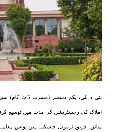
نئی دہلی، یکم دسمبر (مسرت ڈاٹ کام) سپری
املاک کی رجسٹریشن کی مدت میں توسیع کرنے 
متاثرہ فریق ٹربیونل جاسکتے ہیں تواس معامل