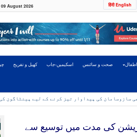
हिंदी English
09 August 2026
اطفال
صحت و سائنس
اسکیمیں-جاب
کھیل و تفریح
چین
ی سازوسامان کی پیداوار تیز کرنے کے لیے پینٹاگون کی
ونے تک آبنائے ہرمز نہیں کھولیں گے: ایرانی عہدیدار
یشن کی مدت میں توسیع سے