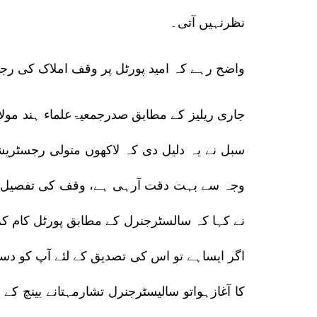
نظرنہیں آتی۔
واضح رہے کہ امید پورٹل پر وقف املاک کی رجسٹریشن
جاری ریلیز کے مطابق صدرجمعیۃعلماء ہند مول
سبل نے یہ دلیل دی کہ لاکھوں متولی رجسٹریش
وجہ سے بہت دقت آرہی ہے، وقف کی تفصیل پور
نے کہا کہ سالسٹرجنرل کے مطابق پورٹل کام 
اگر ایساہے تو اس کی تصدیق کے لئے آپ کو دست