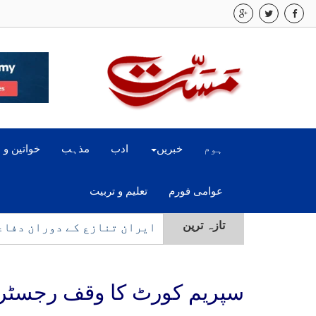
ہوم
خبریں
ادب
مذہب
خواتین و 
عوامی فورم
تعلیم و تربیت
ایران تنازع کے دوران دفاع
تازہ ترین
امریکہ کی جانب سے شرائط پوری ہ
سپریم کورٹ کا وقف رجسٹر