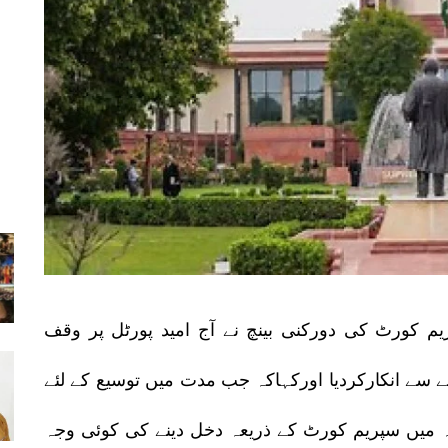
م کورٹ کی دورکنی بینچ نے آج امید پورٹل پر وقف
سے انکارکردیا اورکہاکہ جب مدت میں توسیع کے لئے
ہ میں سپریم کورٹ کے ذریعہ دخل دینے کی کوئی وجہ