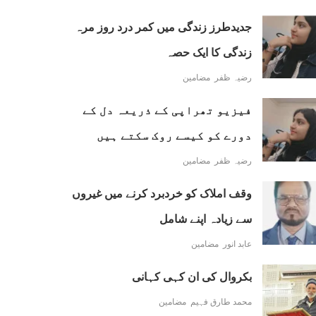
جدیدطرز زندگی میں کمر درد روز مرہ
زندگی کا ایک حصہ
رضیہ ظفر
مضامین
فیزیو تھراپی کے ذریعہ دل کے
دورے کو کیسے روک سکتے ہیں
رضیہ ظفر
مضامین
وقف املاک کو خردبرد کرنے میں غیروں
سے زیادہ اپنے شامل
عابد انور
مضامین
بکروال کی ان کہی کہانی
محمد طارق فہیم
مضامین