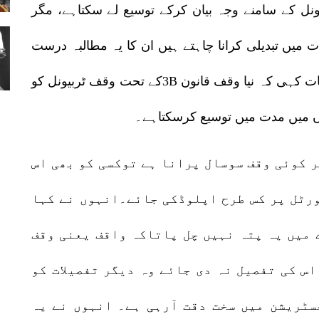
نل کے سامنے وجہ بیان کرکے توسیع لے سکتاہے، مگر
میں تبدیلی کرانا چاہتے ہیں ان کا یہ مطالبہ درست
نہیں ہے، عدالت نے بھی دلائل سننے کے بعد یہ بات کہی کہ نیا وقف قانون 3Bکے تحت وقف ٹربیونل کو
ں میں مدت میں توسیع کرسکتاہے۔
ر کوئی وقف سوسال پرانا ہے توکسی کو بھی اس
ورٹل پر کس طرح اپلوڈکی جائے۔انہوں نے کہا
میں یہ پتہ نہیں چل پاتاکہ واقف یعنی وقف
اس کی تفصیل نہ دی جائے وہ دیگر تفصیلات کو
سٹریشن میں سخت دقت آرہی ہے۔ انہوں نے یہ