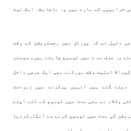
ی خرابیوں کے بارے میں وہ باضابطہ ایک نوٹ
ی دلیل دی کہ پورٹل میں رجسٹریشن کے وقت
ے وہ صرف مد ت میں توسیع چاہتے ہیں، سینئر
یرالا اسٹیٹ وقف بورڈنے بھی ایک عرضی داخل
 دیئے گئے ہیں انہیں پرکرنے میں زبردست
ئی وکلاء نے بھی مدت میں توسیع کے لئے اپنے
ریشن کی مدت میں توسیع کرنے سے انکارکردیا
 ٹربیونل سے رجوع کرسکتے ہیں۔