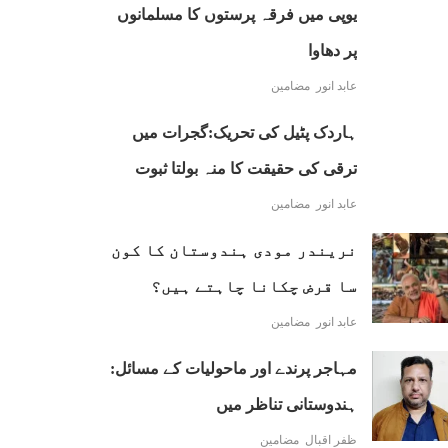
یوپی میں فرقہ پرستوں کا مسلمانوں
پر دھاوا
عابد انور
مضامین
ہاردک پٹیل کی تحریک:گجرات میں
ترقی کی حقیقت کا منہ بولتا ثبوت
عابد انور
مضامین
نریندر مودی ہندوستان کا کون
سا قرض چکانا چاہتے ہیں؟
عابد انور
مضامین
مہاجر پرندے اور ماحولیات کے مسائل:
ہندوستانی تناظر میں
ظفر اقبال
مضامین