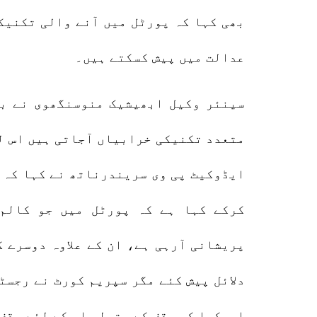
بھی کہا کہ پورٹل میں آنے والی تکنیک
عدالت میں پیش کسکتے ہیں۔
سینئر وکیل ابھیشیک منوسنگھوی نے بھ
متعدد تکنیکی خرابیاں آجاتی ہیں اس لئ
ایڈوکیٹ پی وی سریندرناتھ نے کہا کہ ک
کرکے کہا ہے کہ پورٹل میں جو کالم
پریشانی آرہی ہے، ان کے علاوہ دوسرے ک
دلائل پیش کئے مگر سپریم کورٹ نے رجسٹ
اورکہا کہ وقف کے متولی اس کے لئے وقف