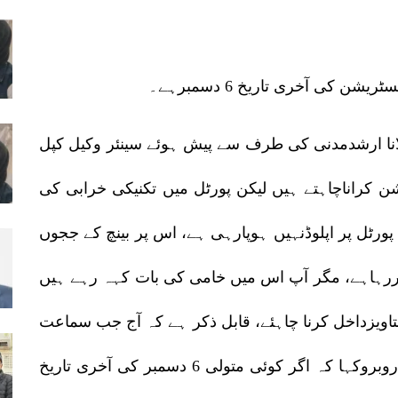
 کی آخری تاریخ 6 دسمبرہے۔
انا ارشدمدنی کی طرف سے پیش ہوئے سینئر وکیل کپل
ن کراناچاہتے ہیں لیکن پورٹل میں تکنیکی خرابی کی
ٹل پر اپلوڈنہیں ہوپارہی ہے، اس پر بینچ کے ججوں
کررہاہے، مگر آپ اس میں خامی کی بات کہہ رہے ہیں
اویزداخل کرنا چاہئے، قابل ذکر ہے کہ آج جب سماعت
کا آغازہواتو سالیسٹرجنرل تشارمہتانے بینچ کے روبروکہا کہ اگر کوئی متولی 6 دسمبر کی آخری تاریخ