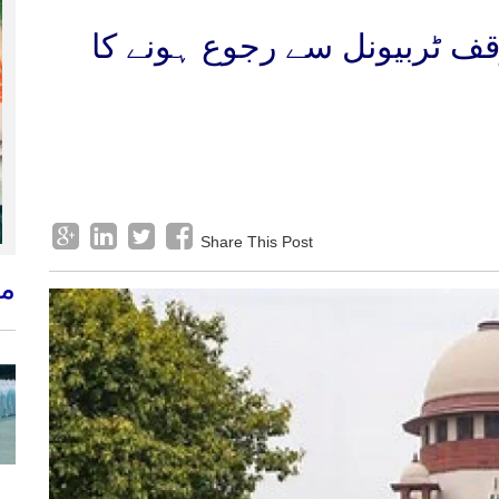
وقف ٹربیونل سے رجوع ہونے کا
Share This Post
م