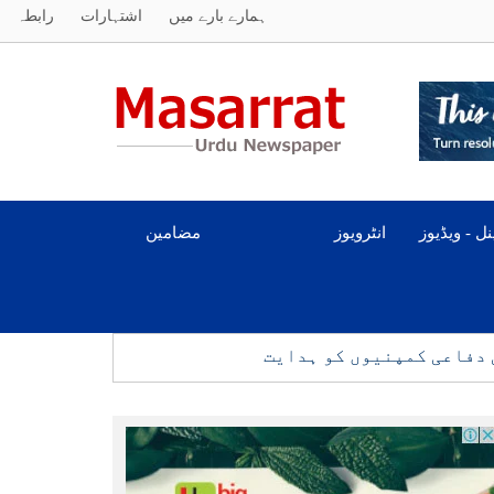
ہمارے بارے میں
اشتہارات
رابطہ
ل - ویڈیوز
انٹرویوز
مضامین
 دفاعی کمپنیوں کو ہدایت