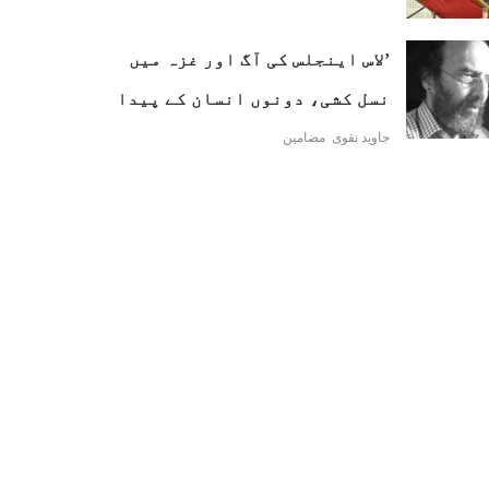
’لاس اینجلس کی آگ اور غزہ میں
نسل کشی، دونوں انسان کے پیدا
کردہ المیے ہیں‘
جاوید نقوی
مضامین