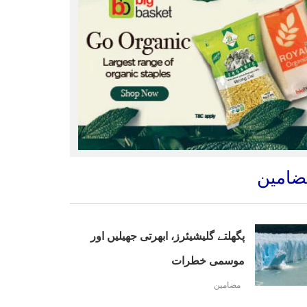
ضامین
پگھلتے گلیشیئرز، ابھرتی جھیلیں اور
موسمی خطرات
مضامین