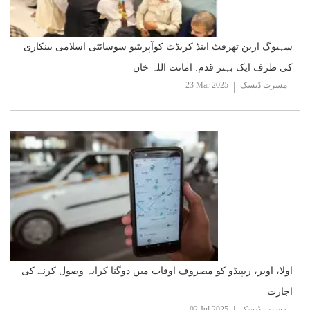
سہیوگ اربن تھرفٹ اینڈ کریڈٹ کوآپریٹیو سوسائٹی اسلامی بینکاری
کی طرف ایک بہتر قدم: امانت اللہ خاں
مسرت ڈیسک
23 Mar 2025
اولا، اوبر، ریپیڈو کو مصروف اوقات میں دوگنا کرایہ وصول کرنے کی
اجازت
مسرت ڈیسک
02 Jul 2025