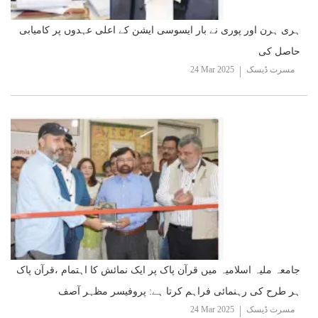
ہری ہرن اور پوری نے بار ایسوسی ایشن کے اعلی عہدوں پر کامیابی
حاصل کی
مسرت ڈیسک
24 Mar 2025
جامعہ ملیہ اسلامیہ میں قرآن پاک پر ایک نمائش کا اہتمام ،قرآن پاک
ہر طرح کی رہنمائی فراہم کرتا ہے: پروفیسر مظہر آصف
مسرت ڈیسک
24 Mar 2025