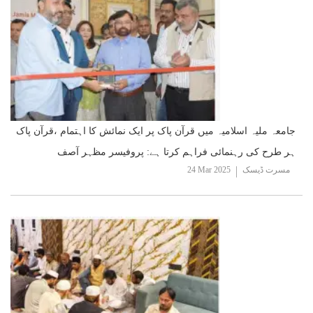
جامعہ ملیہ اسلامیہ میں قرآن پاک پر ایک نمائش کا اہتمام ،قرآن پاک
ہر طرح کی رہنمائی فراہم کرتا ہے: پروفیسر مظہر آصف
مسرت ڈیسک
24 Mar 2025