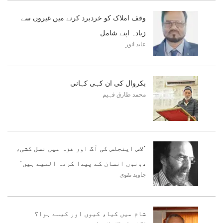
وقف املاک کو خردبرد کرنے میں غیروں سے
زیادہ اپنے شامل
عابد انور
بکروال کی ان کہی کہانی
محمد طارق فہیم
’لاس اینجلس کی آگ اور غزہ میں نسل کشی،
دونوں انسان کے پیدا کردہ المیے ہیں‘
جاوید نقوی
شام میں کیا، کیوں اور کیسے ہوا؟