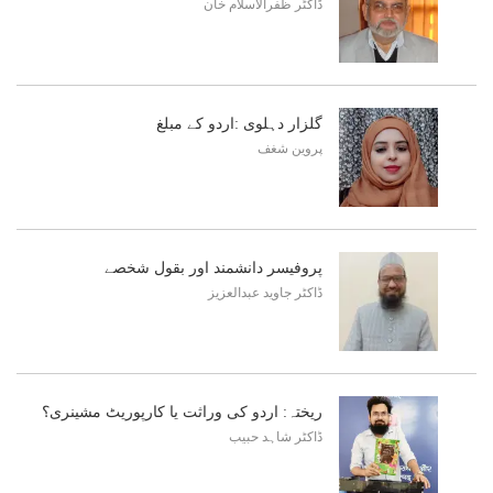
ڈاکٹر ظفرالاسلام خان
گلزار دہلوی :اردو کے مبلغ
پروین شغف
پروفیسر دانشمند اور بقول شخصے
ڈاکٹر جاوید عبدالعزیز
ریختہ: اردو کی وراثت یا کارپوریٹ مشینری؟
ڈاکٹر شاہد حبیب