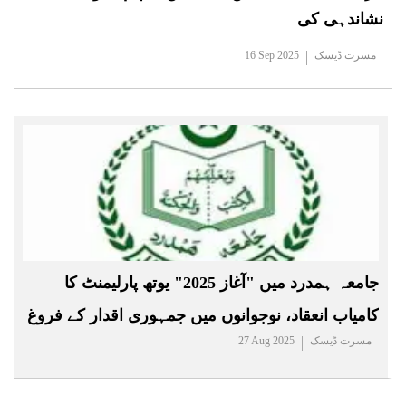
نشاندہی کی
مسرت ڈیسک
16 Sep 2025
جامعہ ہمدرد میں "آغاز 2025" یوتھ پارلیمنٹ کا
کامیاب انعقاد، نوجوانوں میں جمہوری اقدار کے فروغ
مسرت ڈیسک
27 Aug 2025
پر زور