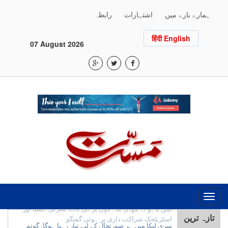
ہمارے بارے میں
اشتہارات
رابطہ
हिंदी English
07 August 2026
Toggle
navigation
تازہ ترین
سری لنکا میں ہر صورتحال کے لیے تیار رہنا ہوگا: گوتم