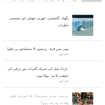
گمبھیر
پگھلتے گلیشیئرز، ابھرتی جھیلیں اور موسمی
خطرات
یوپی میں فرقہ پرستوں کا مسلمانوں پر دھاوا
عابد انور
ہاردک پٹیل کی تحریک:گجرات میں ترقی کی
حقیقت کا منہ بولتا ثبوت
عابد انور
نریندر مودی ہندوستان کا کون سا قرض
چکانا چاہتے ہیں؟