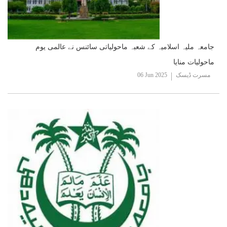
جامعہ ملیہ اسلامیہ کے شعبہ ماحولیاتی سائنس نے عالمی یوم
ماحولیات منایا
مسرت ڈیسک
06 Jun 2025