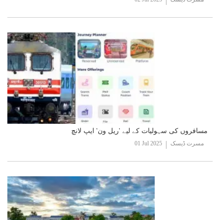
مسافروں کی سہولیات کے لیے 'ریل ون' ایپ لانچ
مسرت ڈیسک
01 Jul 2025