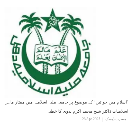
’اسلام میں خواتین‘ کے موضوع پر جامعہ ملیہ اسلامیہ میں ممتاز ماہر
اسلامیات ڈاکٹر شیخ محمد اکرم ندوی کا خطبہ
مسرت ڈیسک
28 Apr 2025