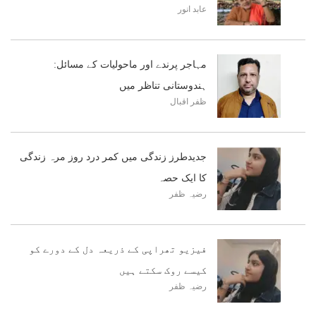
عابد انور
مہاجر پرندے اور ماحولیات کے مسائل:
ہندوستانی تناظر میں
ظفر اقبال
جدیدطرز زندگی میں کمر درد روز مرہ زندگی
کا ایک حصہ
رضیہ ظفر
فیزیو تھراپی کے ذریعہ دل کے دورے کو
کیسے روک سکتے ہیں
رضیہ ظفر