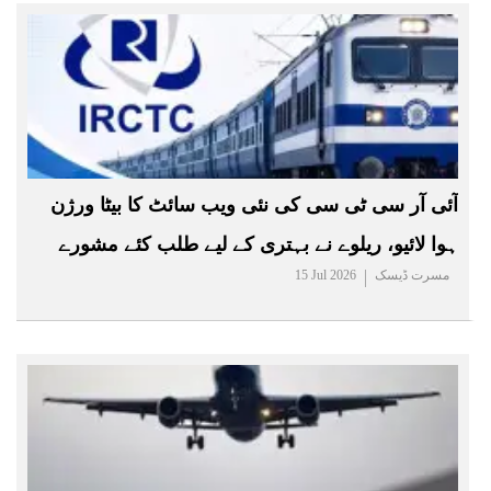
آئی آر سی ٹی سی کی نئی ویب سائٹ کا بیٹا ورژن
ہوا لائیو، ریلوے نے بہتری کے لیے طلب کئے مشورے
مسرت ڈیسک
15 Jul 2026