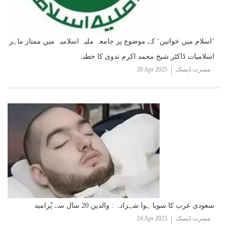
’اسلام میں خواتین‘ کے موضوع پر جامعہ ملیہ اسلامیہ میں ممتاز ماہر
اسلامیات ڈاکٹر شیخ محمد اکرم ندوی کا خطبہ
مسرت ڈیسک
28 Apr 2025
سعودی عرب کا سویا ہوا شہزادہ : والدین 20 سال سے پُرامید
مسرت ڈیسک
24 Apr 2025