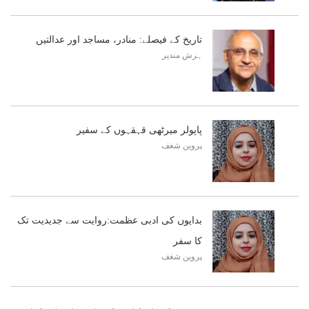
​تاریخ کے فیصلے: منادر، مساجد اور عدالتیں
ہرش مندیر
پاپولر میرٹھی قہقہوں کے سفیر
پروین شغف
بدایوں کی ادبی عظمت:روایت سے جدیدیت تک
کا سفر
پروین شغف