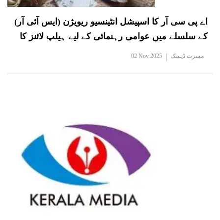
اے پی سی آر کا اسپیشل انٹینسیو ریویژن (ایس آئی آر)
کے سلسلے میں عوامی رہنمائی کے لیے ہیلپ لائنز کا
آغاز
مسرت ڈیسک
02 Nov 2025