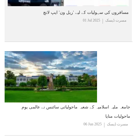
مسافروں کی سہولیات کے لیے 'ریل ون' ایپ لانچ
مسرت ڈیسک
01 Jul 2025
جامعہ ملیہ اسلامیہ کے شعبہ ماحولیاتی سائنس نے عالمی یوم
ماحولیات منایا
مسرت ڈیسک
06 Jun 2025