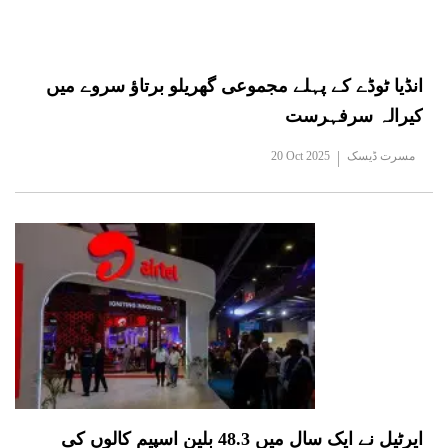
انڈیا ٹوڈے کے پہلے مجموعی گھریلو برتاؤ سروے میں
کیرالہ سرفہرست
مسرت ڈیسک
20 Oct 2025
ایرٹیل نے ایک سال میں 48.3 بلین اسپیم کالوں کی