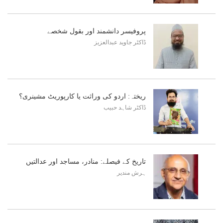
پروفیسر دانشمند اور بقول شخصے
ڈاکٹر جاوید عبدالعزیز
ریختہ: اردو کی وراثت یا کارپوریٹ مشینری؟
ڈاکٹر شاہد حبیب
​تاریخ کے فیصلے: منادر، مساجد اور عدالتیں
ہرش مندیر