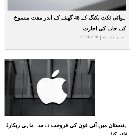
ہوائی ٹکٹ بکنگ کے 48 گھنٹے کے اندر مفت منسوخ
کیے جانے کی اجازت
مسرت ڈیسک
26 Feb 2026
ہندستان میں آئی فون کی فروخت نے سہ ماہی ریکارڈ
قائم کیا