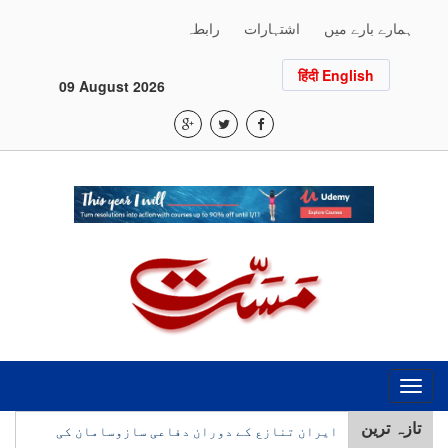
ہمارے بارے میں
اشتہارات
رابطہ
हिंदी English
09 August 2026
Toggle
navigation
ایران تنازع کے دوران دفاعی سازوسامان کی
تازہ ترین
پیداوار تیز کرنے کے لیے پینٹاگون کی دفاعی