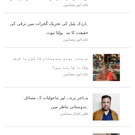
عابد انور
مضامین
ہاردک پٹیل کی تحریک:گجرات میں ترقی کی
حقیقت کا منہ بولتا ثبوت
عابد انور
مضامین
نریندر مودی ہندوستان کا کون سا قرض
چکانا چاہتے ہیں؟
عابد انور
مضامین
مہاجر پرندے اور ماحولیات کے مسائل:
ہندوستانی تناظر میں
ظفر اقبال
مضامین