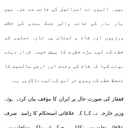
ہیں۔ انہوں نے اسرائیل کی جانب سے غزہ میں
بار بار کی جانے والی جنگ بندی کی خلاف
ورزیوں اور شام و لبنان پر تازہ حملوں کو
خطے کے لیے بڑے خطرے کا پیش خیمہ قرار دیتے
ہوئے کہا کہ شام کی وحدت اور ارضی سالمیت کا
تحفظ خطے کے وسیع تر امن کے لیے ناگزیر ہے۔
قفقاز کی صورت حال پر ایران کا مؤقف بیان کرتے ہوئے
وزیر خارجہ نے کہا کہ علاقائی استحکام کا راستہ صرف
علاقائی تعاون سے نکلتا ہے، جبکہ غیر ملکی مداخلت سے