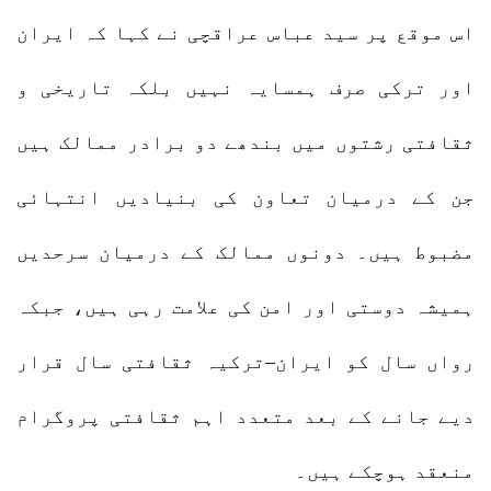
اس موقع پر سید عباس عراقچی نے کہا کہ ایران
اور ترکی صرف ہمسایہ نہیں بلکہ تاریخی و
ثقافتی رشتوں میں بندھے دو برادر ممالک ہیں
جن کے درمیان تعاون کی بنیادیں انتہائی
مضبوط ہیں۔ دونوں ممالک کے درمیان سرحدیں
ہمیشہ دوستی اور امن کی علامت رہی ہیں، جبکہ
رواں سال کو ایران–ترکیہ ثقافتی سال قرار
دیے جانے کے بعد متعدد اہم ثقافتی پروگرام
منعقد ہوچکے ہیں۔