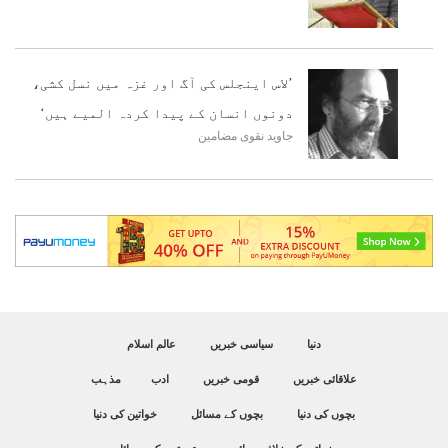
’لاس اینجلس کی آگ اور غزہ میں نسل کشی،
دونوں انسان کے پیدا کردہ المیے ہیں‘
جاوید نقوی
مضامین
دنیا
سیاسی خبریں
عالم اسلام
علاقائی خبریں
قومی خبریں
ادب
مذہب
بچوں کی دنیا
بچوں کے مسائل
خواتین کی دنیا