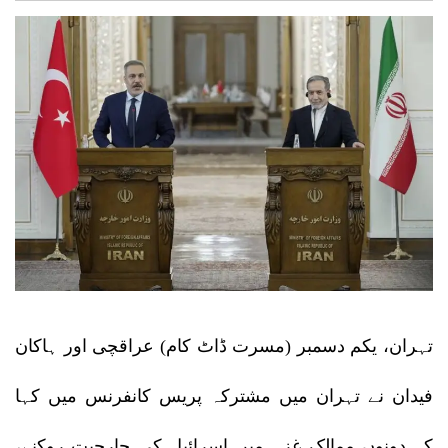
تہران، یکم دسمبر (مسرت ڈاٹ کام) عراقچی اور ہاکان
فیدان نے تہران میں مشترکہ پریس کانفرنس میں کہا
کہ دونوں ممالک غزہ میں اسرائیل کی جارحیت روکنے،