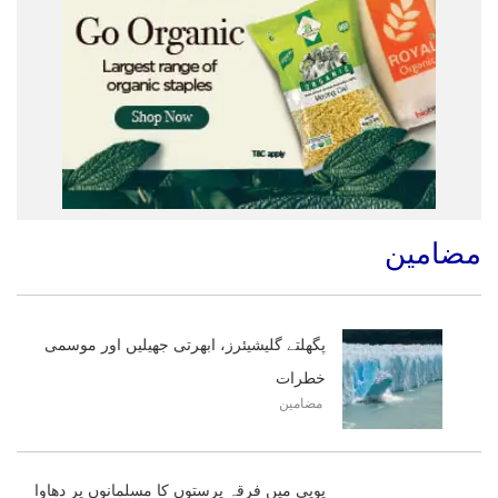
مضامین
پگھلتے گلیشیئرز، ابھرتی جھیلیں اور موسمی
خطرات
مضامین
یوپی میں فرقہ پرستوں کا مسلمانوں پر دھاوا