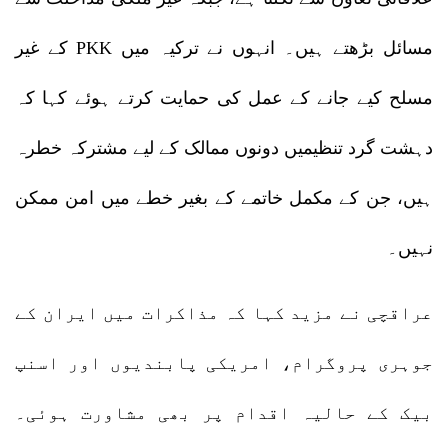
مسائل بڑھتے ہیں۔ انہوں نے ترکیہ میں PKK کے غیر
مسلح کیے جانے کے عمل کی حمایت کرتے ہوئے کہا کہ
دہشت گرد تنظیمیں دونوں ممالک کے لیے مشترکہ خطرہ
ہیں، جن کے مکمل خاتمے کے بغیر خطے میں امن ممکن
نہیں۔
عراقچی نے مزید کہا کہ مذاکرات میں ایران کے
جوہری پروگرام، امریکی پابندیوں اور اسنپ
بیک کے حالیہ اقدام پر بھی مشاورت ہوئی۔