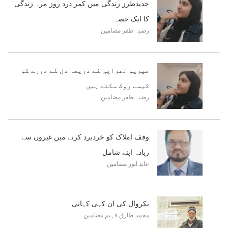
جدیدطرز زندگی میں کمر درد روز مرہ زندگی
کا ایک حصہ
رضیہ ظفر
مضامین
فیزیو تھراپی کے ذریعہ دل کے دورے کو
کیسے روک سکتے ہیں
رضیہ ظفر
مضامین
وقف املاک کو خردبرد کرنے میں غیروں سے
زیادہ اپنے شامل
عابد انور
مضامین
بکروال کی ان کہی کہانی
محمد طارق فہیم
مضامین