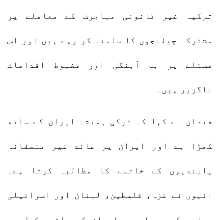
ترکیہ غیر قانونی مہاجرت کے معاملے پر
مشترکہ چیلنجوں کا سامنا کر رہے ہیں اور اس
مسئلے پر ہم آہنگی اور مضبوط اقدامات
ناگزیر ہیں۔
فیدان نے کہا کہ ترکی ہمیشہ ایران کے ساتھ
کھڑا ہے اور ایران پر عائد غیر منصفانہ
پابندیوں کے خاتمے کا مطالبہ کرتا ہے۔
انہوں نے غزہ، فلسطین، لبنان اور اسرائیلی
حملوں کے حوالے سے ایران کے ساتھ مکمل ہم