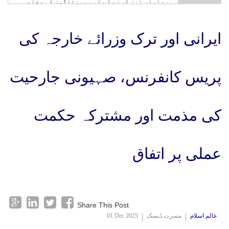
امریکہ کی جانب سے شرائط پوری ہونے تک آبنائے ہرمز
کمپنیوں کو ہدایت
نہیں کھولیں گے: ایرانی عہدیدار
ایرانی اور ترک وزرائے خارجہ کی
پریس کانفرنس، صہیونی جارحیت
کی مذمت اور مشترکہ حکمت
عملی پر اتفاق
Share This Post
عالم اسلام
مسرت ڈیسک
01 Dec 2025