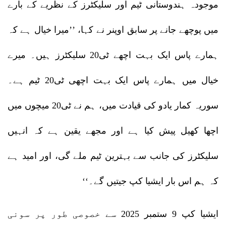
موجودہ ہندوستانی ٹیم اور سلیکٹرز کے نظریے کے بارے
میں پوچھے جانے پر سابق اوپنر نے کہا، ’’میرا خیال ہے کہ
ہمارے پاس ایک بہت اچھے ٹی20 سلیکٹرز ہیں۔ میرے
خیال میں ہمارے پاس ایک بہت اچھی ٹی20 ٹیم ہے۔
سوریہ کمار یادو کی قیادت میں، ہم نے ٹی20 میچوں میں
اچھا کھیل پیش کیا ہے اور مجھے یقین ہے کہ انہیں
سلیکٹرز کی جانب سے بہترین ٹیم ملے گی، اور امید ہے
کہ ہم اس بار ایشیا کپ جیتیں گے۔‘‘
ایشیا کپ 9 ستمبر 2025 سے خصوصی طور پر سونی