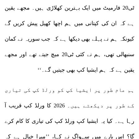
ٹی20 فارمیٹ میں ایک بہترین کھلاڑی ہیں۔ مجھے یقین
ہے کہ ان کی کپتانی میں ہم اچھا کھیل پیش کریں گے
کیونکہ ہم نے پہلے بھی دیکھا ہے کہ جب سوریہ نے کمان
سنبھالی تھی، ہم نے کئی ٹی20 میچ جیتے تھے اور مجھے
یقین ہے کہ ہم ایشیا کپ بھی جیتیں گے۔‘‘
ہم عام طور پر ایشیا کپ کو ورلڈ کپ کی تیاری
کے طور پر دیکھتے ہیں۔ 2026 کا ورلڈ کپ قریب آ
رہا ہے۔ کیا یہ ایشیا کپ ورلڈ کپ کی تیاری کا کام کرے
گا؟ اس بارے میں سہواگ نے کہا، ’’میرا خیال ہے کہ