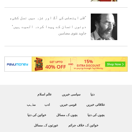
’لاس اینجلس کی آگ اور غزہ میں نسل کشی،
دونوں انسان کے پیدا کردہ المیے ہیں‘
جاوید نقوی
مضامین
دنیا
سیاسی خبریں
عالم اسلام
علاقائی خبریں
قومی خبریں
ادب
مذہب
بچوں کی دنیا
بچوں کے مسائل
خواتین کی دنیا
خواتین کے خلاف جرائم
عورتوں کے مسائل