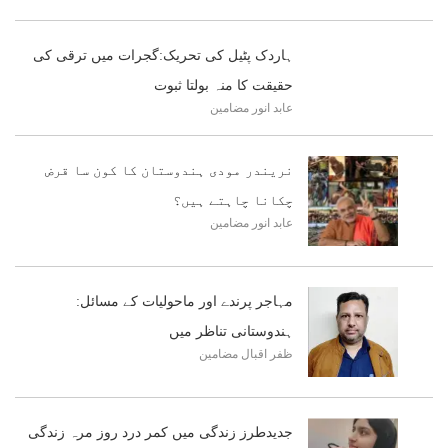
ہاردک پٹیل کی تحریک:گجرات میں ترقی کی
حقیقت کا منہ بولتا ثبوت
عابد انور
مضامین
نریندر مودی ہندوستان کا کون سا قرض
چکانا چاہتے ہیں؟
عابد انور
مضامین
مہاجر پرندے اور ماحولیات کے مسائل:
ہندوستانی تناظر میں
ظفر اقبال
مضامین
جدیدطرز زندگی میں کمر درد روز مرہ زندگی