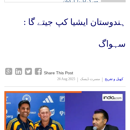
میں کے ایل راہل کپتان
جے این یو میں منمانے طریقے سے ہو رہی ہیں تقرریاں،
حکومت دے جواب: کانگریس
ہندوستان ایشیا کپ جیتے گا :
سہواگ
Share This Post
کھیل و تفریح
مسرت ڈیسک
26 Aug 2025