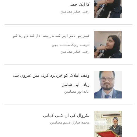
کا ایک حصہ
رضیہ ظفر
مضامین
فیزیو تھراپی کے ذریعہ دل کے دورے کو
کیسے روک سکتے ہیں
رضیہ ظفر
مضامین
وقف املاک کو خردبرد کرنے میں غیروں سے
زیادہ اپنے شامل
عابد انور
مضامین
بکروال کی ان کہی کہانی
محمد طارق فہیم
مضامین