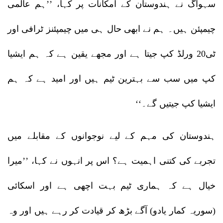
سہواگ نے ہندوستان کے امکانات پر کہا، ’’ہم عالمی
چیمپئن ہیں۔ ہم نے ابھی حال ہی میں چیمپئنز ٹرافی اور
ٹی20 ورلڈ کپ جیتا ہے اور مجھے یقین ہے کہ ہم ایشیا
کپ میں سب سے بہترین ٹیم ہیں اور امید ہے کہ ہم
ایشیا کپ جیتیں گے۔‘‘
ہندوستان کی مہم کے لیے نوجوانوں کے مقابلے میں
تجربے کی کتنی اہمیت ہے؟ اس پر انہوں نے کہا، ’’میرا
خیال ہے کہ ہماری ٹیم بہت اچھی ہے اور اسکائی
(سوریہ کمار یادو) آگے بڑھ کر قیادت کر رہے ہیں اور وہ