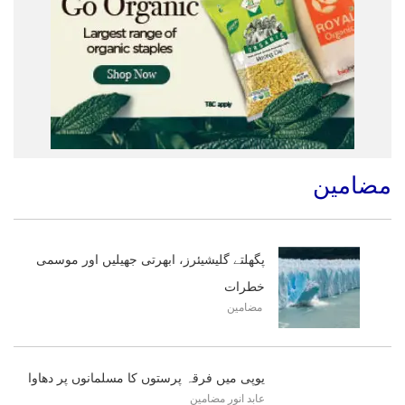
مضامین
پگھلتے گلیشیئرز، ابھرتی جھیلیں اور موسمی
خطرات
مضامین
یوپی میں فرقہ پرستوں کا مسلمانوں پر دھاوا
عابد انور
مضامین