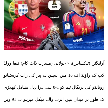
آرلنگٹن (ٹیکساس)، 7 جولائی (مسرت ڈاٹ کام) فیفا ورلڈ
کپ کے راؤنڈ آف 16 میں اسپین نے پیر کی رات کرسٹیانو
رونالڈو کی پرتگال ٹیم کو 1-0 سے ہرا دیا۔ متبادل کھلاڑی
کے طور پر میدان میں اترنے والے میکل میرینو نے 91 ویں