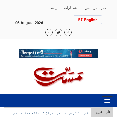
ہمارے بارے میں
اشتہارات
رابطہ
हिंदी English
06 August 2026
Toggle
navigation
تازہ ترین
ڈونلڈ ٹرمپ اب بھی ایران کے ساتھ معاہدہ کرنا