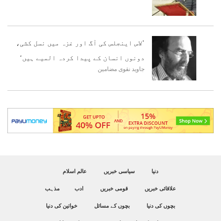
’لاس اینجلس کی آگ اور غزہ میں نسل کشی،
دونوں انسان کے پیدا کردہ المیے ہیں‘
جاوید نقوی
مضامین
دنیا
سیاسی خبریں
عالم اسلام
علاقائی خبریں
قومی خبریں
ادب
مذہب
بچوں کی دنیا
بچوں کے مسائل
خواتین کی دنیا