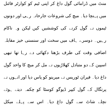
منٹ میں ڈرامائی گول داغ کر اپنی ٹیم کو کوارٹر فائنل
میں پہنچا دیا۔ میچ کی شروعات جارحانہ رہی اور دونوں
ٹیموں نے گول کرنے کی کوششیں کیں لیکن وہ ناکام
رہیں۔ دوسرے ہاف میں سخت اور سنسنی خیز مقابلہ
اضافی وقت کی طرف بڑھتا دکھائی دے رہا تھا تبھی
اسپین کے دو متبادل کھلاڑیوں نے مل کر میچ کا واحد گول
داغ دیا۔ فیران ٹوریس نے میرینو کو پاس دیا اور انہوں نے
پرتگال کے گول کیپر ڈیوگو کوسٹا کو چکمہ دیتے ہوئے
نچلے شاٹ سے گول داغ دیا۔ اس سے پہلے میکل