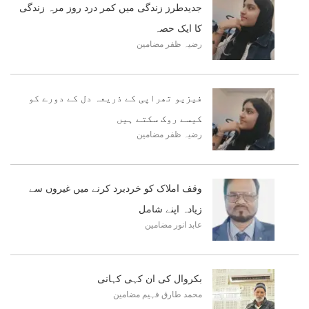
جدیدطرز زندگی میں کمر درد روز مرہ زندگی
کا ایک حصہ
رضیہ ظفر
مضامین
فیزیو تھراپی کے ذریعہ دل کے دورے کو
کیسے روک سکتے ہیں
رضیہ ظفر
مضامین
وقف املاک کو خردبرد کرنے میں غیروں سے
زیادہ اپنے شامل
عابد انور
مضامین
بکروال کی ان کہی کہانی
محمد طارق فہیم
مضامین