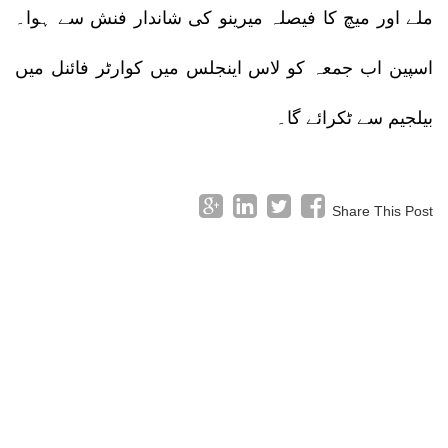
ملے اور میچ کا فیصلہ میرینو کی شاندار فنش سے ہوا۔
اسپین اب جمعہ کو لاس اینجلس میں کوارٹر فائنل میں
بیلجیم سے ٹکرائے گا۔
Share This Post