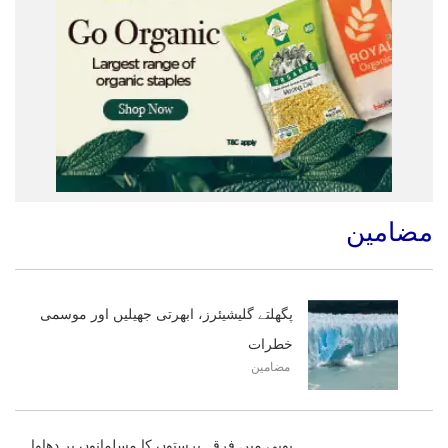
مضامین
پگھلتے گلیشیئرز، ابھرتی جھیلیں اور موسمی
خطرات
مضامین
یوپی میں فرقہ پرستوں کا مسلمانوں پر دھاوا