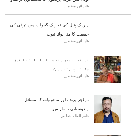
عابد انور
مضامین
ہاردک پٹیل کی تحریک:گجرات میں ترقی کی
حقیقت کا منہ بولتا ثبوت
عابد انور
مضامین
نریندر مودی ہندوستان کا کون سا قرض
چکانا چاہتے ہیں؟
عابد انور
مضامین
مہاجر پرندے اور ماحولیات کے مسائل:
ہندوستانی تناظر میں
ظفر اقبال
مضامین