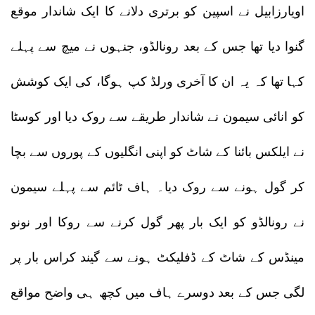
اویارزابیل نے اسپین کو برتری دلانے کا ایک شاندار موقع
گنوا دیا تھا جس کے بعد رونالڈو، جنہوں نے میچ سے پہلے
کہا تھا کہ یہ ان کا آخری ورلڈ کپ ہوگا، کی ایک کوشش
کو انائی سیمون نے شاندار طریقے سے روک دیا اور کوسٹا
نے ایلکس بائنا کے شاٹ کو اپنی انگلیوں کے پوروں سے بچا
کر گول ہونے سے روک دیا۔ ہاف ٹائم سے پہلے سیمون
نے رونالڈو کو ایک بار پھر گول کرنے سے روکا اور نونو
مینڈس کے شاٹ کے ڈفلیکٹ ہونے سے گیند کراس بار پر
لگی جس کے بعد دوسرے ہاف میں کچھ ہی واضح مواقع