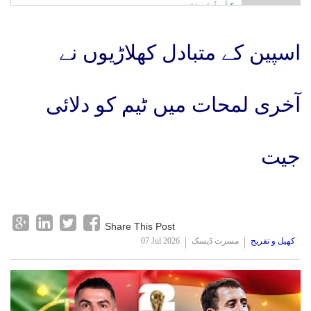
چاہتے ہیں
اسپین کے متبادل کھلاڑیوں نے
آخری لمحات میں ٹیم کو دلائی
جیت
Share This Post
کھیل و تفریح
مسرت ڈیسک
07 Jul 2026