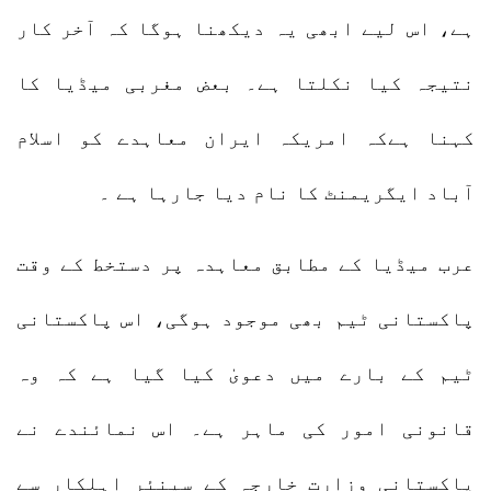
ہے، اس لیے ابھی یہ دیکھنا ہوگا کہ آخر کار
نتیجہ کیا نکلتا ہے۔ بعض مغربی میڈیا کا
کہنا ہےکہ امریکہ ایران معاہدے کو اسلام
آباد ایگریمنٹ کا نام دیا جارہا ہے ۔
عرب میڈیا کے مطابق معاہدہ پر دستخط کے وقت
پاکستانی ٹیم بھی موجود ہوگی، اس پاکستانی
ٹیم کے بارے میں دعویٰ کیا گیا ہے کہ وہ
قانونی امور کی ماہر ہے۔ اس نمائندے نے
پاکستانی وزارت خارجہ کے سینئر اہلکار سے