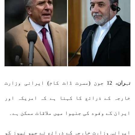
تہران، 12 جون (مسرت ڈاٹ کام) ایرانی وزارت
خارجہ کے ذرائع کا کہنا ہے کہ امریکہ اور
ایران کے وفود کی جنیوا میں ملاقات ممکن ہے۔
ایرانی وزارت خارجہ کے ذرائع نے جیو نیوز کو