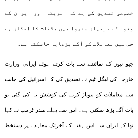
خصوصی تصدیق کی ہے کہ امریکہ اور ایران کے
وفود کے درمیان جنیوا میں ملاقات کا امکان ہے
جس میں معاملات کو آگے بڑھایا جاسکتا ہے۔
جیو نیوز کے نمائندے سے بات کرتے ہوئے ایرانی وزارت
خارجہ کی لیگل ٹیم نے تصدیق کی کہ اسرائیل کی جانب
سے معاملات کو ثبوتاژ کرنے کی کوشش نہ کی گئی تو
بات آگے بڑھ سکتی ہے۔ اس سے پہلے صدر ٹرمپ نے کہا
تھا کہ ایران سے اس ہفتے کے آخرتک معاہدے پر دستخط