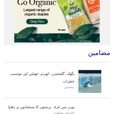
مضامین
پگھلتے گلیشیئرز، ابھرتی جھیلیں اور موسمی
خطرات
مضامین
یوپی میں فرقہ پرستوں کا مسلمانوں پر دھاوا
عابد انور
مضامین