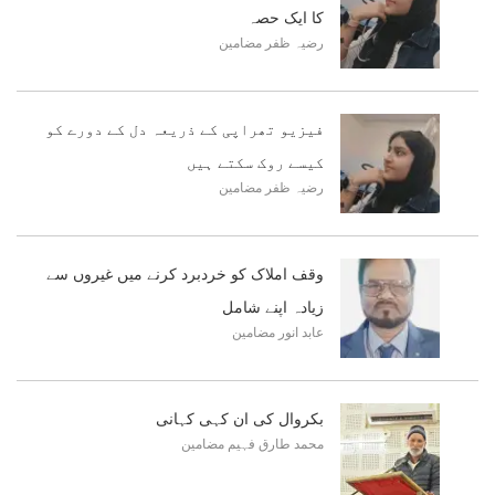
کا ایک حصہ
رضیہ ظفر
مضامین
فیزیو تھراپی کے ذریعہ دل کے دورے کو
کیسے روک سکتے ہیں
رضیہ ظفر
مضامین
وقف املاک کو خردبرد کرنے میں غیروں سے
زیادہ اپنے شامل
عابد انور
مضامین
بکروال کی ان کہی کہانی
محمد طارق فہیم
مضامین