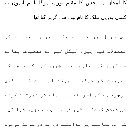
کا امکان ہے جس کا مقام یورپ ہوگا تاہم انہوں نے
کسی یورپی ملک کا نام لینے سے گریز کیا تھا۔
اس سوال پر کہ امریکہ ایران معاہدے کی
تفصیلات کیا ہیں، لیگل ٹیم نے تفصیلات بتانے
سے گریز کیا تاہم اتنا ضرور کہا کہ ماضی کے
تجربات کو دیکھتے ہوئے اس بات کا امکان
موجود ہے کہ اسرائیل معاملے کو ثبوتاژ کرنے
کی کوشش کرےگا۔ ٹیم کی جانب سے مزید کہا گیا
کہ اس معاملے پر بداعتمادی حد درجے تک موجود