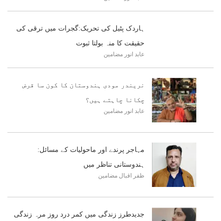
ہاردک پٹیل کی تحریک:گجرات میں ترقی کی
حقیقت کا منہ بولتا ثبوت
عابد انور
مضامین
نریندر مودی ہندوستان کا کون سا قرض
چکانا چاہتے ہیں؟
عابد انور
مضامین
مہاجر پرندے اور ماحولیات کے مسائل:
ہندوستانی تناظر میں
ظفر اقبال
مضامین
جدیدطرز زندگی میں کمر درد روز مرہ زندگی