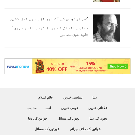
’لاس اینجلس کی آگ اور غزہ میں نسل کشی،
دونوں انسان کے پیدا کردہ المیے ہیں‘
جاوید نقوی
مضامین
دنیا
سیاسی خبریں
عالم اسلام
علاقائی خبریں
قومی خبریں
ادب
مذہب
بچوں کی دنیا
بچوں کے مسائل
خواتین کی دنیا
خواتین کے خلاف جرائم
عورتوں کے مسائل