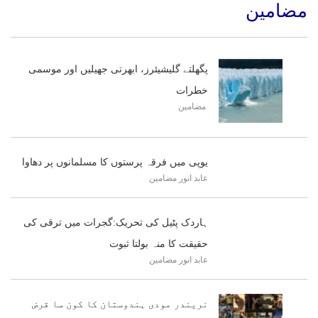
مضامین
پگھلتے گلیشیئرز، ابھرتی جھیلیں اور موسمی
خطرات
مضامین
یوپی میں فرقہ پرستوں کا مسلمانوں پر دھاوا
عابد انور
مضامین
ہاردک پٹیل کی تحریک:گجرات میں ترقی کی
حقیقت کا منہ بولتا ثبوت
عابد انور
مضامین
نریندر مودی ہندوستان کا کون سا قرض