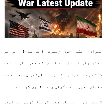
تہران، یکم جون (مسرت ڈاٹ کام) ایرانی
سیکیورٹی کونسل نے ٹرمپ کے دعوے کی تردید
کرتے ہوئے کہا ہے کہ ہم نے ایٹمی پروگرام سے
متعلق امریکہ سے کوئی وعدہ نہیں کیا ہے۔
گزشتہ روز امریکی صدر ڈونلڈ ٹرمپ نے اپنی