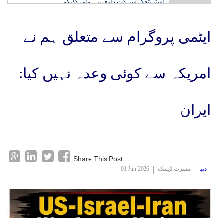
اسٹریٹجک شراکت داری پر ہوئی گفتگو
سری لنکا میں ہر صورتحال کے لیے تیار رہنا ہوگا: گوتم
گمبھیر
ایٹمی پروگرام سے متعلق ہم نے
امریکہ سے کوئی وعدہ نہیں کیا:
ایران
Share This Post
دنیا
مسرت ڈیسک
01 Jun 2026