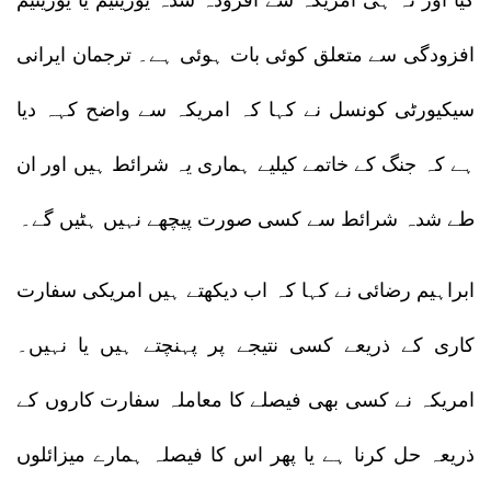
کیا اور نہ ہی امریکہ سے افزودہ شدہ یورینیم یا یورینیم
افزودگی سے متعلق کوئی بات ہوئی ہے۔ ترجمان ایرانی
سیکیورٹی کونسل نے کہا کہ امریکہ سے واضح کہہ دیا
ہے کہ جنگ کے خاتمے کیلیے ہماری یہ شرائط ہیں اور ان
طے شدہ شرائط سے کسی صورت پیچھے نہیں ہٹیں گے۔
ابراہیم رضائی نے کہا کہ اب دیکھتے ہیں امریکی سفارت
کاری کے ذریعے کسی نتیجے پر پہنچتے ہیں یا نہیں۔
امریکہ نے کسی بھی فیصلے کا معاملہ سفارت کاروں کے
ذریعہ حل کرنا ہے یا پھر اس کا فیصلہ ہمارے میزائلوں