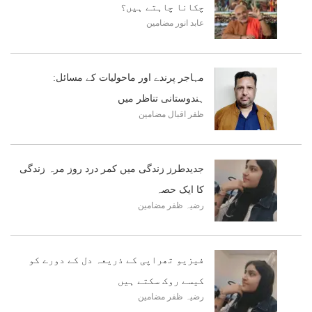
چکانا چاہتے ہیں؟
عابد انور
مضامین
مہاجر پرندے اور ماحولیات کے مسائل:
ہندوستانی تناظر میں
ظفر اقبال
مضامین
جدیدطرز زندگی میں کمر درد روز مرہ زندگی
کا ایک حصہ
رضیہ ظفر
مضامین
فیزیو تھراپی کے ذریعہ دل کے دورے کو
کیسے روک سکتے ہیں
رضیہ ظفر
مضامین