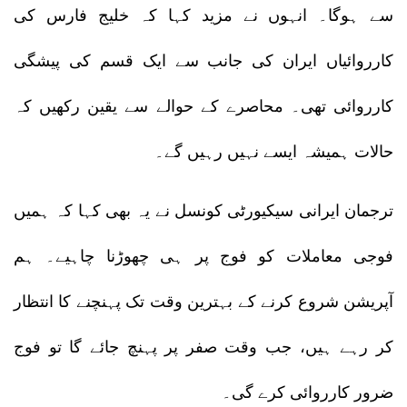
سے ہوگا۔ انہوں نے مزید کہا کہ خلیج فارس کی
کارروائیاں ایران کی جانب سے ایک قسم کی پیشگی
کارروائی تھی۔ محاصرے کے حوالے سے یقین رکھیں کہ
حالات ہمیشہ ایسے نہیں رہیں گے۔
ترجمان ایرانی سیکیورٹی کونسل نے یہ بھی کہا کہ ہمیں
فوجی معاملات کو فوج پر ہی چھوڑنا چاہیے۔ ہم
آپریشن شروع کرنے کے بہترین وقت تک پہنچنے کا انتظار
کر رہے ہیں، جب وقت صفر پر پہنچ جائے گا تو فوج
ضرور کارروائی کرے گی۔