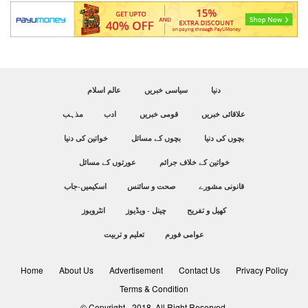
دنیا
سیاسی خبریں
عالم اسلام
علاقائی خبریں
قومی خبریں
ادب
مذہب
بچوں کی دنیا
بچوں کے مسائل
خواتین کی دنیا
خواتین کے خلاف جرائم
عورتوں کے مسائل
قانونی مشورے
صحت و سائنس
اسکیمیں-جاب
کھیل و تفریح
چینل - ویڈیوز
انٹرویوز
عوامی فورم
تعلیم و تربیت
Home
About Us
Advertisement
Contact Us
Privacy Policy
Terms & Condition
© Copyright - 2018. All Right Reserved.