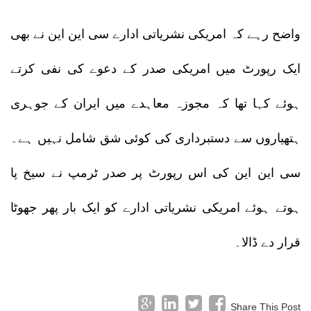
واضح رہے کہ امریکی نشریاتی ادارے سی این این نے بھی
ایک رپورٹ میں امریکی صدر کے دعوے کی نفی کرتے
ہوئے کہا تھا کہ مجوزہ معاہدے میں ایران کے جوہری
ہتھیاروں سے دستبرداری کی کوئی شق شامل نہیں ہے۔
سی این این کی اس رپورٹ پر صدر ٹرمپ نے سیخ پا
ہوتے ہوئے امریکی نشریاتی ادارے کو ایک بار پھر جھوٹا
قرار دے ڈالا۔
Share This Post