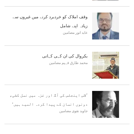
وقف املاک کو خردبرد کرنے میں غیروں سے
زیادہ اپنے شامل
عابد انور
مضامین
بکروال کی ان کہی کہانی
محمد طارق فہیم
مضامین
’لاس اینجلس کی آگ اور غزہ میں نسل کشی،
دونوں انسان کے پیدا کردہ المیے ہیں‘
جاوید نقوی
مضامین