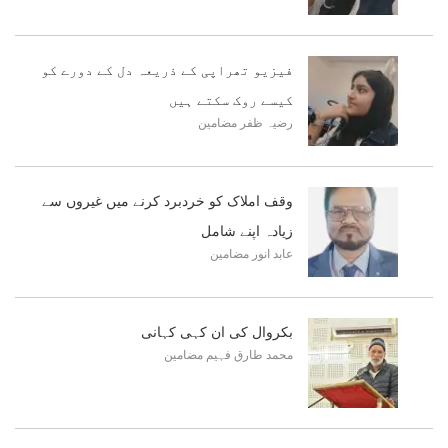
فیزیو تھراپی کے ذریعہ دل کے دورے کو
کیسے روک سکتے ہیں
رضیہ ظفر
مضامین
وقف املاک کو خردبرد کرنے میں غیروں سے
زیادہ اپنے شامل
عابد انور
مضامین
بکروال کی ان کہی کہانی
محمد طارق فہیم
مضامین