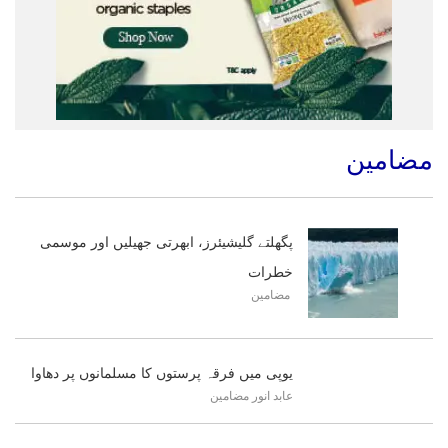
مضامین
پگھلتے گلیشیئرز، ابھرتی جھیلیں اور موسمی
خطرات
مضامین
یوپی میں فرقہ پرستوں کا مسلمانوں پر دھاوا
عابد انور
مضامین