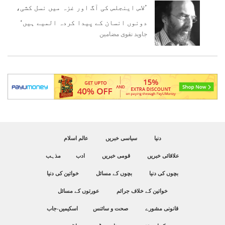
’لاس اینجلس کی آگ اور غزہ میں نسل کشی،
دونوں انسان کے پیدا کردہ المیے ہیں‘
جاوید نقوی
مضامین
دنیا
سیاسی خبریں
عالم اسلام
علاقائی خبریں
قومی خبریں
ادب
مذہب
بچوں کی دنیا
بچوں کے مسائل
خواتین کی دنیا
خواتین کے خلاف جرائم
عورتوں کے مسائل
قانونی مشورے
صحت و سائنس
اسکیمیں-جاب