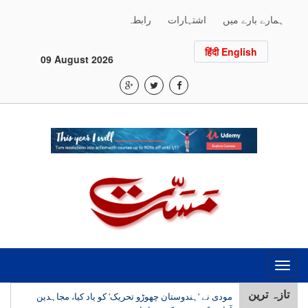
ہمارے بارے میں
اشتہارات
رابطہ
हिंदी English
09 August 2026
Toggle
navigation
مودی نے 'ہندوستان چھوڑو تحریک' کو یاد کیا، مجاہدین
تازہ ترین
آزادی کی ہمت کو سراہا