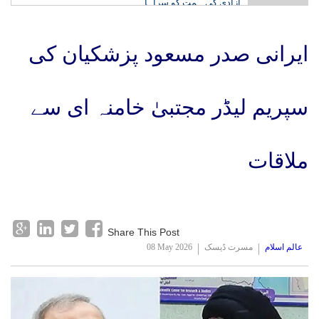
دہلی میٹرو نے دنیا کے میٹرو سسٹمز کو پیچھے چھوڑا
ایرانی صدر مسعود پزشکیان کی
سپریم لیڈر مجتبیٰ خامنہ ای سے
ملاقات
Share This Post
عالم اسلام
مسرت ڈیسک
08 May 2026