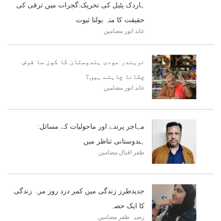
ہاردک پٹیل کی تحریک:گجرات میں ترقی کی
حقیقت کا منہ بولتا ثبوت
عابد انور
مضامین
نریندر مودی ہندوستان کا کون سا قرض
چکانا چاہتے ہیں؟
عابد انور
مضامین
مہاجر پرندے اور ماحولیات کے مسائل:
ہندوستانی تناظر میں
ظفر اقبال
مضامین
جدیدطرز زندگی میں کمر درد روز مرہ زندگی
کا ایک حصہ
رضیہ ظفر
مضامین