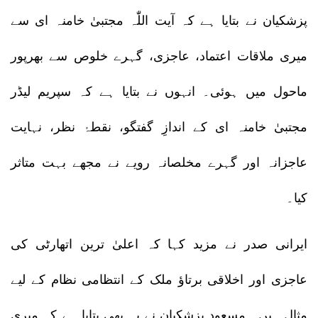
پزشکیان نے بتایا ہے کہ آیت اللّٰہ مجتبیٰ خامنہ ای سے
میری ملاقات اعتماد، عاجزی، گہرے خلوص سے بھرپور
ماحول میں ہوئی۔ انہوں نے بتایا ہے کہ سپریم لیڈر
مجتبیٰ خامنہ ای کے اندازِ گفتگو، نقطۂ نظر، نہایت
عاجزانہ اور گہرے مخلصانہ رویے نے مجھے بہت متاثر
کیا۔
ایرانی صدر نے مزید کہا کہ اعلیٰ ترین اتھارٹی کی
عاجزی اور اخلاقی برتاؤ ملک کے انتظامی نظام کے لیے
مثال ہیں۔ مسعود پزشکیان نے یہ بھی بتایا ہے کہ میری