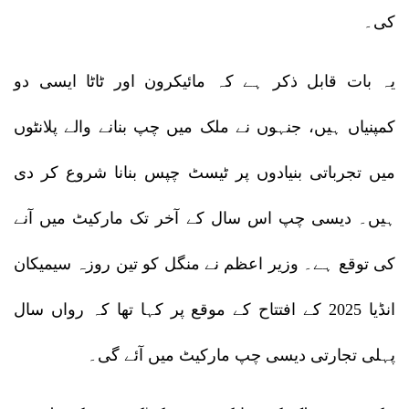
کی۔
یہ بات قابل ذکر ہے کہ مائیکرون اور ٹاٹا ایسی دو
کمپنیاں ہیں، جنہوں نے ملک میں چپ بنانے والے پلانٹوں
میں تجرباتی بنیادوں پر ٹیسٹ چپس بنانا شروع کر دی
ہیں۔ دیسی چپ اس سال کے آخر تک مارکیٹ میں آنے
کی توقع ہے۔ وزیر اعظم نے منگل کو تین روزہ سیمیکان
انڈیا 2025 کے افتتاح کے موقع پر کہا تھا کہ رواں سال
پہلی تجارتی دیسی چپ مارکیٹ میں آئے گی۔