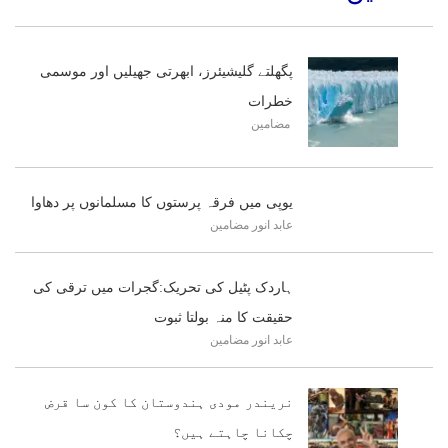
پگھلتے گلیشیئرز، ابھرتی جھیلیں اور موسمی
خطرات
مضامین
یوپی میں فرقہ پرستوں کا مسلمانوں پر دھاوا
عابد انور
مضامین
ہاردک پٹیل کی تحریک:گجرات میں ترقی کی
حقیقت کا منہ بولتا ثبوت
عابد انور
مضامین
نریندر مودی ہندوستان کا کون سا قرض
چکانا چاہتے ہیں؟