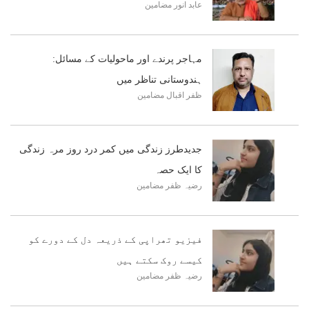
عابد انور
مضامین
مہاجر پرندے اور ماحولیات کے مسائل:
ہندوستانی تناظر میں
ظفر اقبال
مضامین
جدیدطرز زندگی میں کمر درد روز مرہ زندگی
کا ایک حصہ
رضیہ ظفر
مضامین
فیزیو تھراپی کے ذریعہ دل کے دورے کو
کیسے روک سکتے ہیں
رضیہ ظفر
مضامین