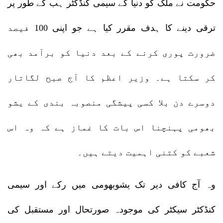
حکومت نے ملک کو دنیا کے سیمی کنڈکٹر ہب کے طور پر
ترقی دینے کا ہدف مقرر کیا ہے جو اپنی 100 فیصد
ضرورت پوری کرنے کے بعد دنیا کو برآمد بھی
کر سکتا ہے۔ وزیر اعظم کا آج صبح لگاتار
دوسرے دن بلا کسی پیشگی منصوبہ بندی کے یشو
بھومی پہنچنا اس بات کا غماز ہے کہ وہ اس
شعبے کو کتنی اہمیت دیتے ہیں۔
وہ آج کافی دیر تک یشوبھومی میں رکے اور سیمی
کنڈکٹر سیکٹر کی موجودہ صورتحال اور مستقبل کی