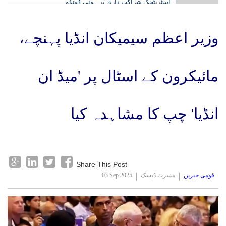
اسٹریٹجک شراکت داری پر ہوئی گفتگو
وزیر اعظم سیمیکان انڈیا پہنچے،
مائیکرون کے اسٹال پر 'میڈ ان
انڈیا' چپ کا مشاہدہ کیا
Share This Post
قومی خبریں
مسرت ڈیسک
03 Sep 2025