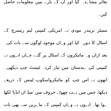
بغائر مشاہدہ کیا اور ان کے بارے میں معلومات حاصل
کیں۔
مسٹر نریندر مودی نے امریکی کمپنی لیم ریسرچ کے
اسٹال کا دورہ کیا اور وہاں موجود لوگوں سے بات کی۔
بعد ازاں وہ مائیکرون کے اسٹال پر گئے، جہاں انہوں نے
کمپنی کی ہندستان میں تیار کردہ ٹیسٹ چپ دیکھی۔
انھوں نے اس چپ کو مائیکرواسکوپ لینس کے ذریعے
دیکھا، جس میں بہت چھوٹے حروف میں 'میڈ ان انڈیا' لکھا
ہوا تھا۔ انہوں نے وہاں کمپنی کے ماہرین سے بھی بات