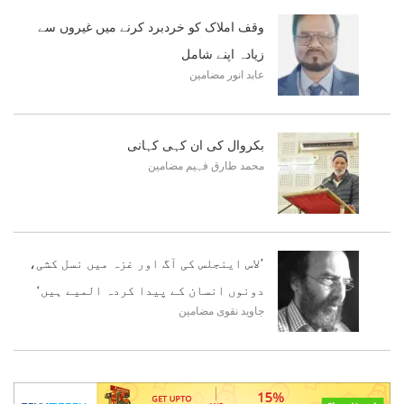
وقف املاک کو خردبرد کرنے میں غیروں سے
زیادہ اپنے شامل
عابد انور
مضامین
بکروال کی ان کہی کہانی
محمد طارق فہیم
مضامین
’لاس اینجلس کی آگ اور غزہ میں نسل کشی،
دونوں انسان کے پیدا کردہ المیے ہیں‘
جاوید نقوی
مضامین