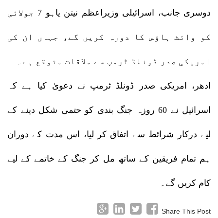
دوسری جانب، اسرائیلی وزیراعظم نیتن یاہو 7 جولائی
کو وائٹ ہاؤس کا دورہ کریں گے، جہاں ان کی
امریکی صدر ڈونلڈ ٹرمپ سے ملاقات متوقع ہے۔
ادھر، امریکی صدر ڈونلڈ ٹرمپ نے دعویٰ کیا ہے کہ
اسرائیل نے 60 روزہ جنگ بندی کو حتمی شکل دینے کے
لیے درکار شرائط سے اتفاق کر لیا، اس مدت کے دوران
ہم تمام فریقین کے ساتھ مل کر جنگ کے خاتمے کے لیے
کام کریں گے۔
Share This Post