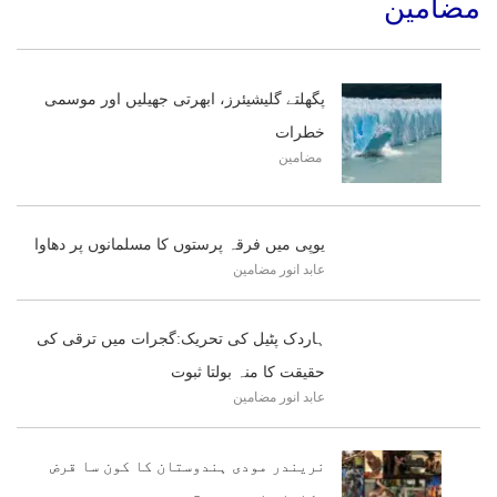
مضامین
پگھلتے گلیشیئرز، ابھرتی جھیلیں اور موسمی
خطرات
مضامین
یوپی میں فرقہ پرستوں کا مسلمانوں پر دھاوا
عابد انور
مضامین
ہاردک پٹیل کی تحریک:گجرات میں ترقی کی
حقیقت کا منہ بولتا ثبوت
عابد انور
مضامین
نریندر مودی ہندوستان کا کون سا قرض