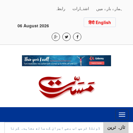
ہمارے بارے میں
اشتہارات
رابطہ
हिंदी English
06 August 2026
Toggle
navigation
تازہ ترین
ڈونلڈ ٹرمپ اب بھی ایران کے ساتھ معاہدہ کرنا