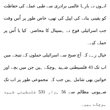
انہوں نے بارہا عالمی برادری سے طبی عملے کی حفاظت
کو یقینی بنانے کی اپیل کی تھی، خاص طور پر اُس وقت
جب اسرائیلی فوج نے ہسپتال کا محاصرہ کیا یا اُس پر
حملے کیے۔
خیال رہے کہ آج صبح سے اسرائیلی حملوں کے نتیجے میں
اب تک 43 فلسیطنی شہید ہوچکے ہیں جن میں بچے اور
خواتین بھی شامل ہیں جب کہ مجموعی طور پر اب تک
صہیونی مظالم سے 56 ہزار 531 فلسطینی شہید
ہوچکے ہیں۔