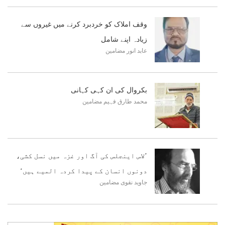
وقف املاک کو خردبرد کرنے میں غیروں سے
زیادہ اپنے شامل
عابد انور
مضامین
بکروال کی ان کہی کہانی
محمد طارق فہیم
مضامین
’لاس اینجلس کی آگ اور غزہ میں نسل کشی،
دونوں انسان کے پیدا کردہ المیے ہیں‘
جاوید نقوی
مضامین