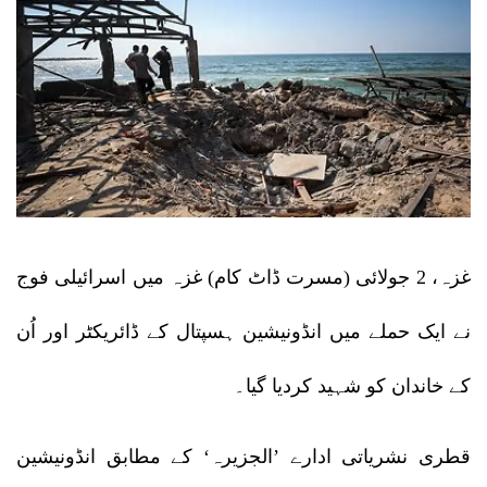
غزہ، 2 جولائی (مسرت ڈاٹ کام) غزہ میں اسرائیلی فوج
نے ایک حملے میں انڈونیشین ہسپتال کے ڈائریکٹر اور اُن
کے خاندان کو شہید کردیا گیا۔
قطری نشریاتی ادارے ’الجزیرہ‘ کے مطابق انڈونیشین