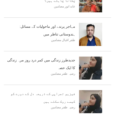
چکانا چاہتے ہیں؟
عابد انور
مضامین
مہاجر پرندے اور ماحولیات کے مسائل:
ہندوستانی تناظر میں
ظفر اقبال
مضامین
جدیدطرز زندگی میں کمر درد روز مرہ زندگی
کا ایک حصہ
رضیہ ظفر
مضامین
فیزیو تھراپی کے ذریعہ دل کے دورے کو
کیسے روک سکتے ہیں
رضیہ ظفر
مضامین