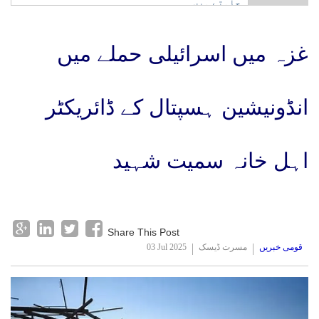
چاہتے ہیں
غزہ میں اسرائیلی حملے میں
انڈونیشین ہسپتال کے ڈائریکٹر
اہل خانہ سمیت شہید
Share This Post
قومی خبریں
مسرت ڈیسک
03 Jul 2025