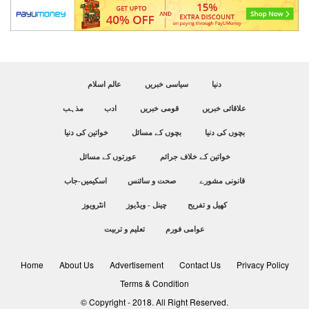
دنیا
سیاسی خبریں
عالم اسلام
علاقائی خبریں
قومی خبریں
ادب
مذہب
بچوں کی دنیا
بچوں کے مسائل
خواتین کی دنیا
خواتین کے خلاف جرائم
عورتوں کے مسائل
قانونی مشورے
صحت و سائنس
اسکیمیں-جاب
کھیل و تفریح
چینل - ویڈیوز
انٹرویوز
عوامی فورم
تعلیم و تربیت
Home
About Us
Advertisement
Contact Us
Privacy Policy
Terms & Condition
© Copyright - 2018. All Right Reserved.