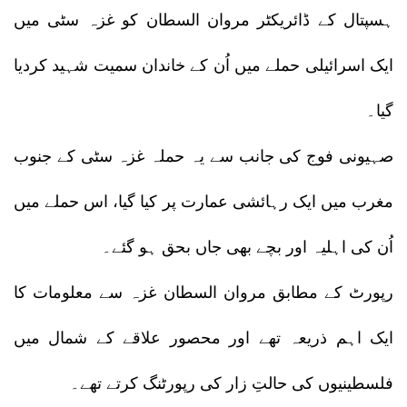
ہسپتال کے ڈائریکٹر مروان السطان کو غزہ سٹی میں
ایک اسرائیلی حملے میں اُن کے خاندان سمیت شہید کردیا
گیا۔
صہیونی فوج کی جانب سے یہ حملہ غزہ سٹی کے جنوب
مغرب میں ایک رہائشی عمارت پر کیا گیا، اس حملے میں
اُن کی اہلیہ اور بچے بھی جاں بحق ہو گئے۔
رپورٹ کے مطابق مروان السطان غزہ سے معلومات کا
ایک اہم ذریعہ تھے اور محصور علاقے کے شمال میں
فلسطینیوں کی حالتِ زار کی رپورٹنگ کرتے تھے۔