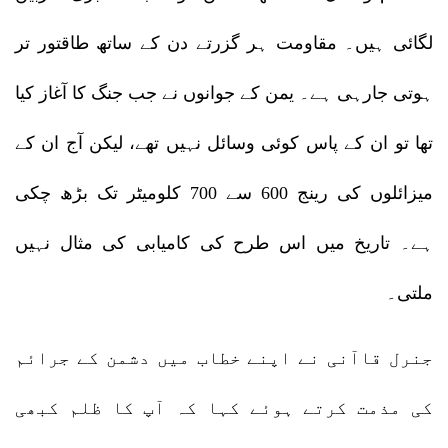
لگائی ہیں۔ مقاومت ہر گزرتے دن کے ساتھ طاقتور تر
ہوتی جارہی ہے۔ یمن کے جوانوں نے جب جنگ کا آغاز کیا
تھا تو ان کے پاس کوئی وسائل نہیں تھے، لیکن آج ان کے
میزائلوں کی رینج 600 سے 700 کلومیٹر تک بڑھ چکی
ہے۔ تاریخ میں اس طرح کی کامیابی کی مثال نہیں
ملتی۔
جنرل قاآنی نے اپنے خطاب میں دشمن کے جرائم
کی مذمت کرتے ہوئے کہا کہ آپ کا ظلم کبھی