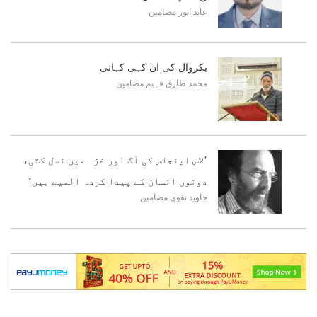
عابد انور
مضامین
بکروال کی ان کہی کہانی
محمد طارق فہیم
مضامین
’لاس اینجلس کی آگ اور غزہ میں نسل کشی،
دونوں انسان کے پیدا کردہ المیے ہیں‘
جاوید نقوی
مضامین