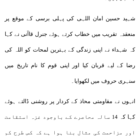
شہید حسین امان اللہی کی پہلی برسی کے موقع پر
منعقدہ تقریب میں خطاب کرتے ہوئے جنرل قاآنی نے کہا
کہ شہداء نے اپنی زندگی کے بہترین لمحات کو اللہ کی
رضا کے لیے قربان کیا اور اپنی قوم کا نام تاریخ میں
سنہری حروف میں لکھوایا۔
انہوں نے مقاومتی محاذ کے کردار پر روشنی ڈالتے ہوئے
کہا کہ 14 سالہ محاصرے کے باوجود غزہ استقامت
اور مزاحمت کی مثال بنا ہوا ہے کہ کس طرح کم