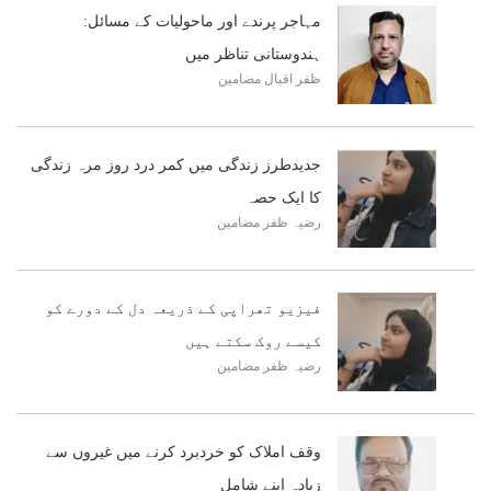
مہاجر پرندے اور ماحولیات کے مسائل:
ہندوستانی تناظر میں
ظفر اقبال
مضامین
جدیدطرز زندگی میں کمر درد روز مرہ زندگی
کا ایک حصہ
رضیہ ظفر
مضامین
فیزیو تھراپی کے ذریعہ دل کے دورے کو
کیسے روک سکتے ہیں
رضیہ ظفر
مضامین
وقف املاک کو خردبرد کرنے میں غیروں سے
زیادہ اپنے شامل