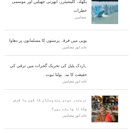
پگھلتے گلیشیئرز، ابھرتی جھیلیں اور موسمی
خطرات
مضامین
یوپی میں فرقہ پرستوں کا مسلمانوں پر دھاوا
عابد انور
مضامین
ہاردک پٹیل کی تحریک:گجرات میں ترقی کی
حقیقت کا منہ بولتا ثبوت
عابد انور
مضامین
نریندر مودی ہندوستان کا کون سا قرض
چکانا چاہتے ہیں؟
عابد انور
مضامین