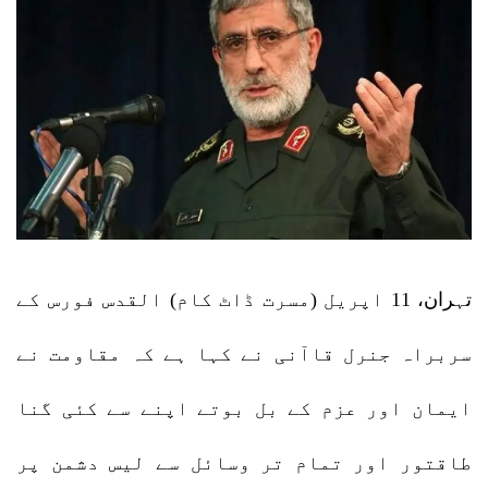
تہران، 11 اپریل (مسرت ڈاٹ کام) القدس فورس کے
سربراہ جنرل قاآنی نے کہا ہے کہ مقاومت نے
ایمان اور عزم کے بل بوتے اپنے سے کئی گنا
طاقتور اور تمام تر وسائل سے لیس دشمن پر