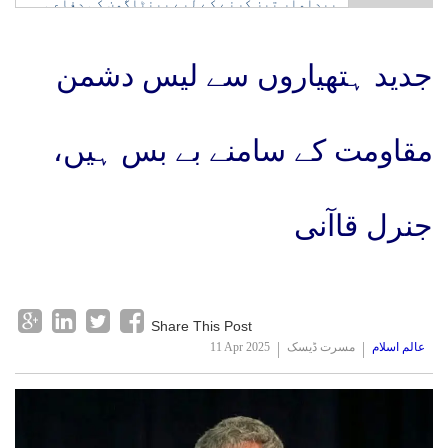
پیداوار تیز کرنے کے لیے پینٹاگون کی دفاعی
امریکہ کی جانب سے شرائط پوری ہونے تک آبنائے ہرمز
کمپنیوں کو ہدایت
نہیں کھولیں گے: ایرانی عہدیدار
جدید ہتھیاروں سے لیس دشمن
مقاومت کے سامنے بے بس ہیں،
جنرل قاآنی
Share This Post
عالم اسلام
مسرت ڈیسک
11 Apr 2025