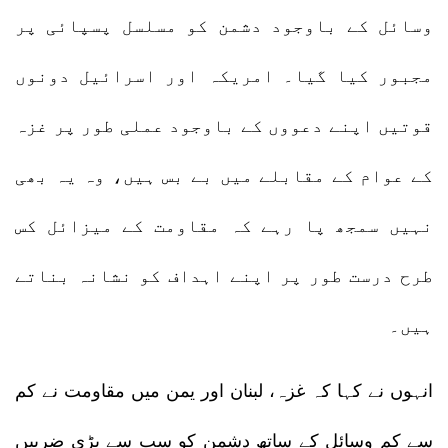
وسائل کے باوجود دشمن کو مسلسل پسپائی پر
مجبور کیا گیا۔ امریکہ اور اسرائیل دونوں
قوتیں اپنے دعووں کے باوجود عملی طور پر غزہ
کے عوام کے مقابلے میں بے بس ہیں، وہ یہ بھی
نہیں سمجھ پا رہے کہ مقاومت کے میزائل کس
طرح درست طور پر اپنے اہداف کو نشانہ بناتے
ہیں۔
انہوں نے کہا کہ غزہ، لبنان اور یمن میں مقاومت نے کم
سے کم وسائل کے ساتھ دشمن کو سب سے بڑی ضربیں