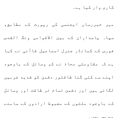
کاری وار کیا ہے۔
مہر خبررساں ایجنسی کی رپورٹ کے مطابق،
سپاہ پاسداران کے بین الاقوامی ونگ القدس
فورس کے کمانڈر جنرل اسماعیل قاآنی نے کہا
ہے کہ مقاومتی محاذ نے کم وسائل کے باوجود
اپنے سے کئی گنا طاقتور دشمن کو شدید ضربیں
لگائی ہیں اور دشمن تمام تر طاقت اور وسائل
کے باوجود ملتوں کے مضبوط ارادوں کے سامنے
بے بس ہیں۔