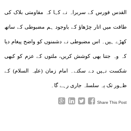
القدس فورس کے سربراہ نے کہا کہ مقاومتی بلاک کی
طاقت میں اتار چڑھاؤ کے باوجود ہم مضبوطی کے ساتھ
کھڑے ہیں۔ اس مضبوطی نے دشمنوں کو واضح پیغام دیا
کہ وہ جتنا بھی کوشش کریں، ملتوں کے عزم کو کبھی
شکست نہیں دے سکتے۔ امام زمان (علیہ السلام) کے
ظہور تک یہ سلسلہ جاری رہے گا۔
Share This Post