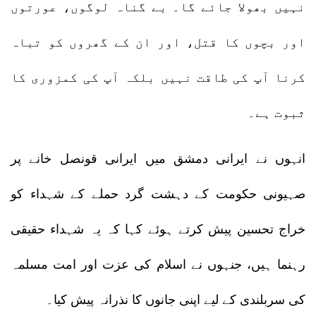
نہیں بھولا جائے گا۔ بے گناہ لوگوں، عورتوں
اور بچوں کا قتل، اور ان کے گھروں کو تباہ
کرنا آپ کی طاقت نہیں بلکہ آپ کی کمزوری کا
ثبوت ہے۔
انہوں نے ایرانی دمشق میں ایرانی قونصل خانے پر
صہیونی حکومت کے دہشت گرد حملے کے شہداء کو
خراج تحسین پیش کرتے ہوئے کہا کہ یہ شہداء حقیقی
رہنما ہیں، جنہوں نے اسلام کی عزت اور امت مسلمہ
کی سربلندی کے لیے اپنی جانوں کا نذرانہ پیش کیا۔