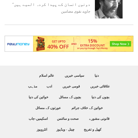
دونوں انسان کے پیدا کردہ المیے ہیں‘
جاوید نقوی
مضامین
دنیا
سیاسی خبریں
عالم اسلام
علاقائی خبریں
قومی خبریں
ادب
مذہب
بچوں کی دنیا
بچوں کے مسائل
خواتین کی دنیا
خواتین کے خلاف جرائم
عورتوں کے مسائل
قانونی مشورے
صحت و سائنس
اسکیمیں-جاب
کھیل و تفریح
چینل - ویڈیوز
انٹرویوز