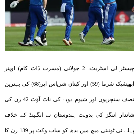
چیسٹر لی اسٹریٹ، 2 جولائی (مسرت ڈاٹ کام) اوپنر
ابھیشیک شرما (59) اور کپتان شریاس ایر(68) کی بہترین
نصف سنچریوں اور شیوم دوبے کی ناٹ آؤٹ 42 رن کی
شاندار اننگز کی بدولت ہندوستان نے انگلینڈ کے خلاف
پہلے ٹی ٹوئنٹی میچ میں بدھ کو سات وکٹ پر 189 رن کا