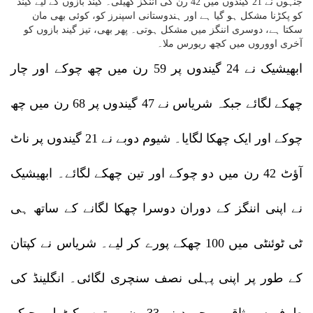
جنہوں نے 21 گیندوں میں 42 رن کی اننگز کھیلی۔ گیند بازوں کے لیے گیند
کو پکڑنا مشکل ہو گیا ہے اور ہندوستانی اسپنرز کو، کوئی بھی مان
سکتا ہے، دوسری اننگز میں مشکل ہوتی۔ پھر بھی، تیز گیند بازوں کو
آخری اووروں میں کچھ ریورس ملا۔
ابھیشیک نے 24 گیندوں پر 59 رن میں چھ چوکے اور چار
چھکے لگائے جبکہ شریاس نے 47 گیندوں پر 68 رن میں چھ
چوکے اور ایک چھکا لگایا۔ شیوم دوبے نے 21 گیندوں پر ناٹ
آؤٹ 42 رن میں دو چوکے اور تین چھکے لگائے۔ ابھیشیک
نے اپنی اننگز کے دوران دوسرا چھکا لگانے کے ساتھ ہی
ٹی ٹوئنٹی میں 100 چھکے پورے کر لیے۔ شریاس نے کپتان
کے طور پر اپنی پہلی نصف سنچری لگائی۔ انگلینڈ کی
طرف سے ثاقب محمود نے 33 رن پر تین وکٹ لیے جبکہ