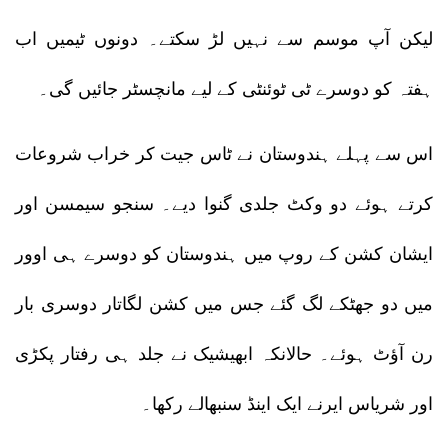
لیکن آپ موسم سے نہیں لڑ سکتے۔ دونوں ٹیمیں اب
ہفتہ کو دوسرے ٹی ٹوئنٹی کے لیے مانچسٹر جائیں گی۔
اس سے پہلے ہندوستان نے ٹاس جیت کر خراب شروعات
کرتے ہوئے دو وکٹ جلدی گنوا دیے۔ سنجو سیمسن اور
ایشان کشن کے روپ میں ہندوستان کو دوسرے ہی اوور
میں دو جھٹکے لگ گئے جس میں کشن لگاتار دوسری بار
رن آؤٹ ہوئے۔ حالانکہ ابھیشیک نے جلد ہی رفتار پکڑی
اور شریاس ایرنے ایک اینڈ سنبھالے رکھا۔