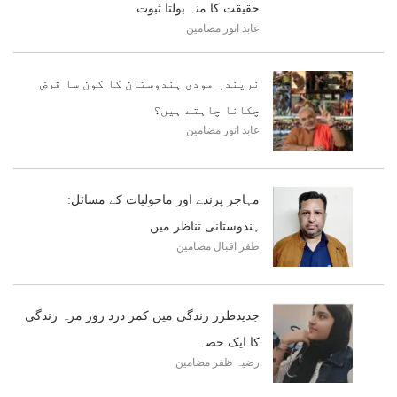
حقیقت کا منہ بولتا ثبوت
عابد انور
مضامین
نریندر مودی ہندوستان کا کون سا قرض
چکانا چاہتے ہیں؟
عابد انور
مضامین
مہاجر پرندے اور ماحولیات کے مسائل:
ہندوستانی تناظر میں
ظفر اقبال
مضامین
جدیدطرز زندگی میں کمر درد روز مرہ زندگی
کا ایک حصہ
رضیہ ظفر
مضامین