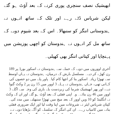
ابھیشیک نصف سنچری پوری کرنے کے بعد آؤٹ ہو گئے
لیکن شریاس ڈٹے رہے اور تلک کے ساتھ انہوں نے
ہندوستانی اننگز کو سنبھالا۔ اس کے بعد شیوم دوبے کے
ساتھ مل کر انہوں نے ہندوستان کو اچھی پوزیشن میں
پہنچایا اور کپتانی اننگز بھی کھیلی۔
آخری اووروں میں دوبے کے حملے سے ہندوستان نے اسکور بورڈ پر 189
رن کھڑے کر دیے۔ مسلسل بارش کے درمیان، ہندوستان نے یہاں اوسط
سے تھوڑا زیادہ اسکور بنا کر اچھا کام کیا۔ پاور پلے میں دو حصوں کی
کہانی تھی، جہاں ہندوستان نے پہلے 3 اوور میں 15 رن پر 2 وکٹ گنوا
دیے، اور پھر ابھیشیک شرما کی زبردست بلے بازی کی وجہ سے اگلے 3
اوور میں 46 رن بنائے۔ وہ اپنی ففٹی کے بعد آؤٹ ہو گئے اور ان کے وکٹ
نے انگلینڈ کو 10 ویں اوور کے بعد میچ میں تھوڑا سنبھلنے میں مدد کی۔
کپتان شریاس ایئر نے شروعات میں اپنا وقت لیا اور ایک ضروری ففٹی
بنانے میں کامیاب رہے۔ ان کی اننگز کے سلسلے کو آگے بڑھایا دوبے نے،