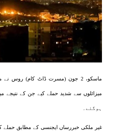
ماسکو، 2 جون (مسرت ڈاٹ کام) روس ن
ہوگئے۔
غیر ملکی خبررساں ایجنسی کے مطابق حملے کی