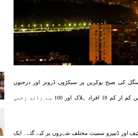
ے منگل کی صبح یوکرین پر سیکڑوں ڈرونز اور درجنوں
میزائلوں سے شدید حملے کیے جن کے نتیجے میں کم از کم 18 افراد ہلاک اور 100 سے زائد زخمی
ف اور ڈنیپرو سمیت مختلف شہروں پر کیے گئے۔ ایک