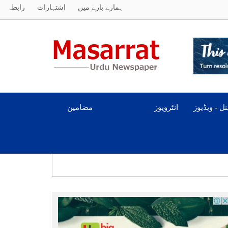
ہمارے بارے میں
اشتہارات
رابطہ
ل - ویڈیوز
انٹرویوز
مضامین