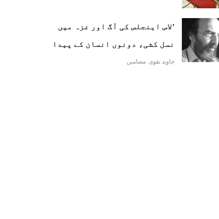
’لاس اینجلس کی آگ اور غزہ میں
نسل کشی، دونوں انسان کے پیدا
کردہ المیے ہیں‘
جاوید نقوی
مضامین