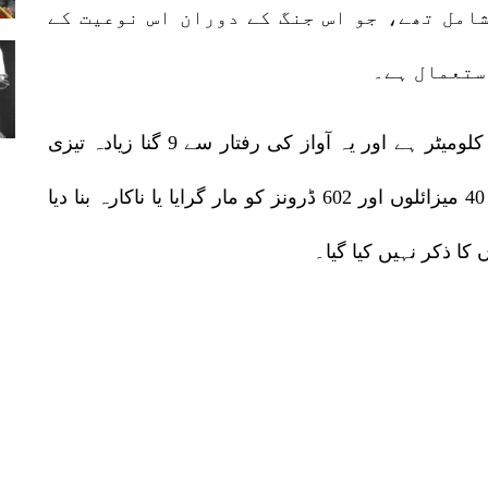
یزائل شامل تھے، جو اس جنگ کے دوران اس نوعیت کے
ستعمال ہے۔
روس کے مطابق زرکون میزائل کی رینج 1000 کلومیٹر ہے اور یہ آواز کی رفتار سے 9 گنا زیادہ تیزی
سے سفر کرتا ہے۔ یوکرینی فضائیہ کے مطابق 40 میزائلوں اور 602 ڈرونز کو مار گرایا یا ناکارہ بنا دیا
 کا ذکر نہیں کیا گیا۔