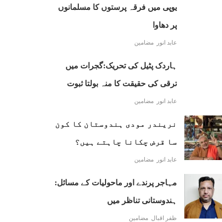
یوپی میں فرقہ پرستوں کا مسلمانوں
پر دھاوا
عابد انور
مضامین
ہاردک پٹیل کی تحریک:گجرات میں
ترقی کی حقیقت کا منہ بولتا ثبوت
عابد انور
مضامین
نریندر مودی ہندوستان کا کون
سا قرض چکانا چاہتے ہیں؟
عابد انور
مضامین
مہاجر پرندے اور ماحولیات کے مسائل:
ہندوستانی تناظر میں
ظفر اقبال
مضامین