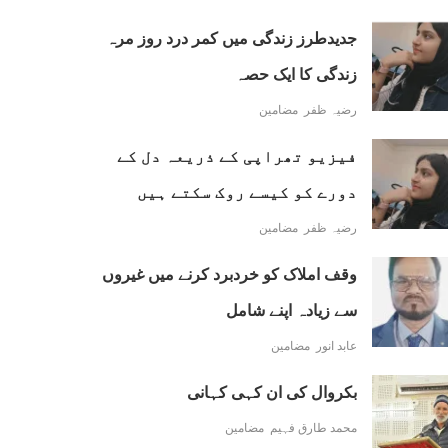
جدیدطرز زندگی میں کمر درد روز مرہ
زندگی کا ایک حصہ
رضیہ ظفر
مضامین
فیزیو تھراپی کے ذریعہ دل کے
دورے کو کیسے روک سکتے ہیں
رضیہ ظفر
مضامین
وقف املاک کو خردبرد کرنے میں غیروں
سے زیادہ اپنے شامل
عابد انور
مضامین
بکروال کی ان کہی کہانی
محمد طارق فہیم
مضامین