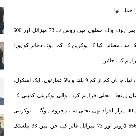
 حملہ تھا۔
یوکرینی صدر ولادیمیر زیلنسکی نےکہا کہ رات بھر ہونے والے حملوں میں روس نے 73 میزائل اور 600
کہ سے مطالبہ کیا کہ یوکرین کے کم ہوتے ذخائر کو پورا
راہم کیے جائیں۔
حکام کے مطابق کیف ان حملوں کا مرکزی ہدف تھا، جہاں کم از کم 9 بلند و بالا عمارتوں، ایک اسکول،
صان پہنچا۔ بجلی فراہم کرنے والی یوکرینی کمپنی کے
مطابق حملے کے باعث عارضی طور پر ایک لاکھ 40 ہزار افراد بھی بجلی سے محروم ہوگئے۔ یوکرینی
فضائیہ نے بتایا کہ روس نے مجموعی طور پر 656 ڈرونز اور 73 میزائل فائر کیے جن میں 33 بیلسٹک