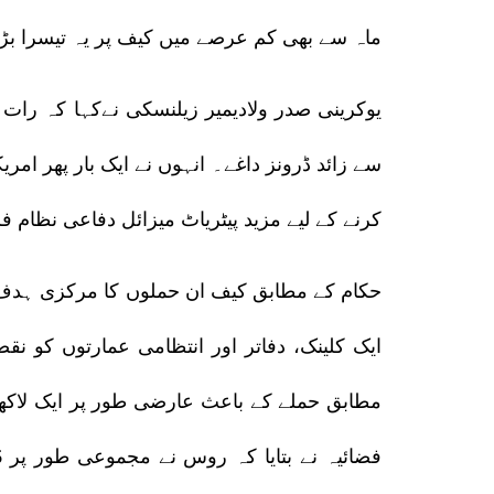
ماہ سے بھی کم عرصے میں کیف پر یہ تیسرا بڑا
سے زائد ڈرونز داغے۔ انہوں نے ایک بار پھر امری
کرنے کے لیے مزید پیٹریاٹ میزائل دفاعی نظام ف
ایک کلینک، دفاتر اور انتظامی عمارتوں کو نق