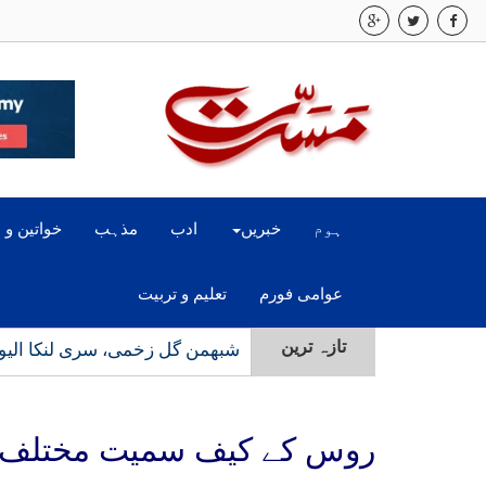
ہوم
خبریں
ادب
مذہب
خواتین و 
عوامی فورم
تعلیم و تربیت
تازہ ترین
شبھمن گل زخمی، سری لنکا الیون
روس کے کیف سمیت مختلف ی