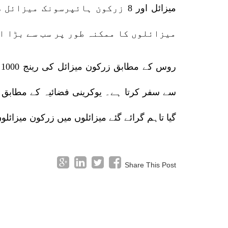
میزائل اور 8 زرکون ہائپرسونک م
میزائلوں کا ممکنہ طور پر سب سے بڑا ا
گیا تاہم گرائے گئے میزائلوں میں زرکون میزائلوں
Share This Post