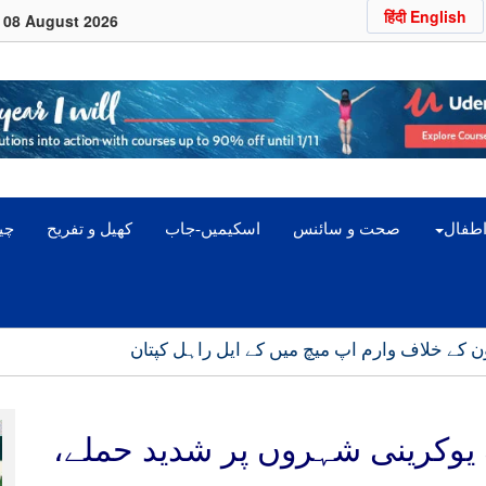
हिंदी English
08 August 2026
اطفال
صحت و سائنس
اسکیمیں-جاب
کھیل و تفریح
چین
 کے خلاف وارم اپ میچ میں کے ایل راہل کپتان
وکرینی شہروں پر شدید حملے،