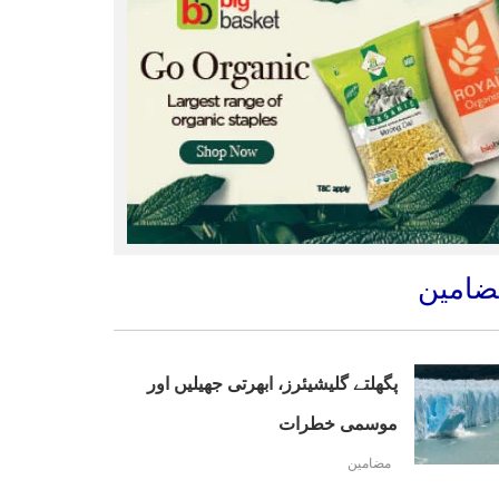
ضامین
پگھلتے گلیشیئرز، ابھرتی جھیلیں اور
موسمی خطرات
مضامین