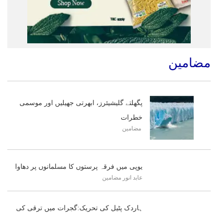
مضامین
پگھلتے گلیشیئرز، ابھرتی جھیلیں اور موسمی
خطرات
مضامین
یوپی میں فرقہ پرستوں کا مسلمانوں پر دھاوا
عابد انور
مضامین
ہاردک پٹیل کی تحریک:گجرات میں ترقی کی