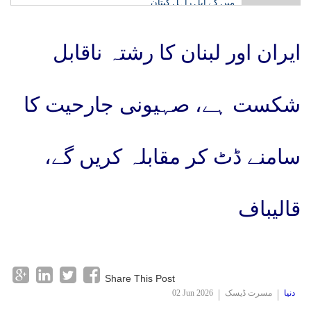
میں کے ایل راہل کپتان
جے این یو میں منمانے طریقے سے ہو رہی ہیں تقرریاں،
حکومت دے جواب: کانگریس
ایران اور لبنان کا رشتہ ناقابل
شکست ہے، صہیونی جارحیت کا
سامنے ڈٹ کر مقابلہ کریں گے،
قالیباف
Share This Post
دنیا
مسرت ڈیسک
02 Jun 2026