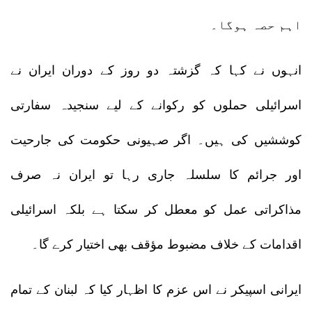
اہم حصہ ہوگا۔
انہوں نے کہا کہ گزشتہ دو روز کے دوران ایران نے
اسرائیلی حملوں کو رکوانے کے لیے سنجیدہ سفارتی
کوششیں کی ہیں۔ اگر صہیونی حکومت کی جارحیت
اور جرائم کا سلسلہ جاری رہا تو ایران نہ صرف
مذاکراتی عمل کو معطل کر سکتا ہے بلکہ اسرائیلی
اقدامات کے خلاف مضبوط مؤقف بھی اختیار کرے گا۔
ایرانی اسپیکر نے اس عزم کا اظہار کیا کہ لبنان کے تمام