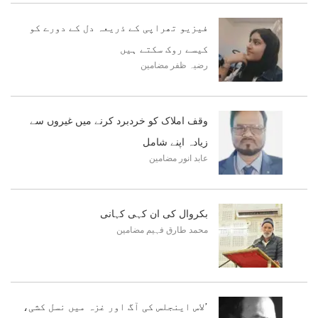
فیزیو تھراپی کے ذریعہ دل کے دورے کو
کیسے روک سکتے ہیں
رضیہ ظفر
مضامین
وقف املاک کو خردبرد کرنے میں غیروں سے
زیادہ اپنے شامل
عابد انور
مضامین
بکروال کی ان کہی کہانی
محمد طارق فہیم
مضامین
’لاس اینجلس کی آگ اور غزہ میں نسل کشی،