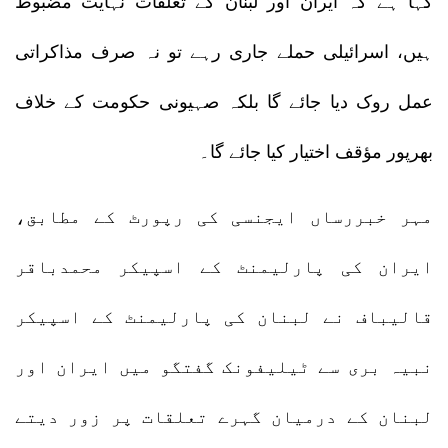
کہا ہے کہ ایران اور لبنان کے تعلقات نہایت مضبوط
ہیں، اسرائیلی حملے جاری رہے تو نہ صرف مذاکراتی
عمل روک دیا جائے گا بلکہ صہیونی حکومت کے خلاف
بھرپور مؤقف اختیار کیا جائے گا۔
مہر خبررساں ایجنسی کی رپورٹ کے مطابق،
ایران کی پارلیمنٹ کے اسپیکر محمدباقر
قالیباف نے لبنان کی پارلیمنٹ کے اسپیکر
نبیہ بری سے ٹیلیفونک گفتگو میں ایران اور
لبنان کے درمیان گہرے تعلقات پر زور دیتے