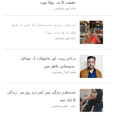
حقیقت کا منہ بولتا ثبوت
عابد انور
مضامین
نریندر مودی ہندوستان کا کون سا قرض
چکانا چاہتے ہیں؟
عابد انور
مضامین
مہاجر پرندے اور ماحولیات کے مسائل:
ہندوستانی تناظر میں
ظفر اقبال
مضامین
جدیدطرز زندگی میں کمر درد روز مرہ زندگی
کا ایک حصہ
رضیہ ظفر
مضامین