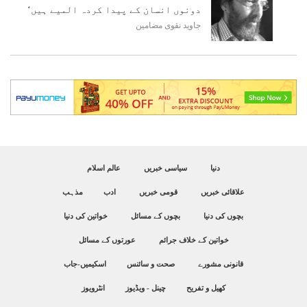
دونوں انسان کے پیدا کردہ المیے ہیں‘
جاوید نقوی
مضامین
دنیا
سیاسی خبریں
عالم اسلام
علاقائی خبریں
قومی خبریں
ادب
مذہب
بچوں کی دنیا
بچوں کے مسائل
خواتین کی دنیا
خواتین کے خلاف جرائم
عورتوں کے مسائل
قانونی مشورے
صحت و سائنس
اسکیمیں-جاب
کھیل و تفریح
چینل - ویڈیوز
انٹرویوز