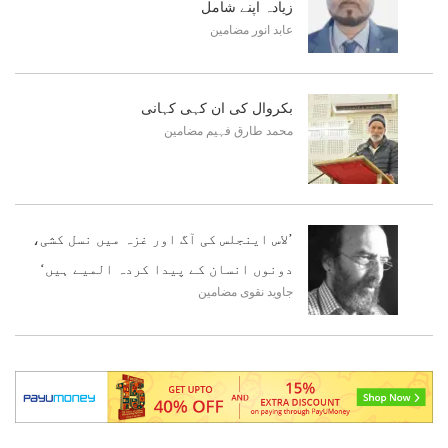
زیادہ اپنے شامل
عابد انور
مضامین
بکروال کی ان کہی کہانی
محمد طارق فہیم
مضامین
’لاس اینجلس کی آگ اور غزہ میں نسل کشی،
دونوں انسان کے پیدا کردہ المیے ہیں‘
جاوید نقوی
مضامین