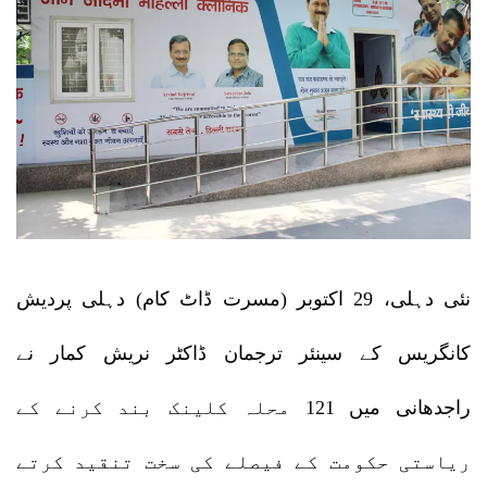
نئی دہلی، 29 اکتوبر (مسرت ڈاٹ کام) دہلی پردیش
کانگریس کے سینئر ترجمان ڈاکٹر نریش کمار نے
راجدھانی میں 121 محلہ کلینک بند کرنے کے
ریاستی حکومت کے فیصلے کی سخت تنقید کرتے