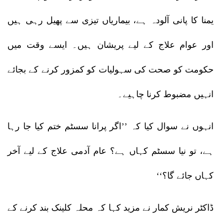
یمنا کا پانی آلودہ ہے، بیماریاں تیزی سے پھیل رہی ہیں
اور عوام علاج کے لیے پریشان ہیں۔ ایسے وقت میں
حکومت کو صحت کی سہولیات کو کمزور کرنے کے بجائے
انہیں مضبوط کرنا چاہیے۔
انہوں نے سوال کیا کہ ’’اگر پرانا سسٹم ختم کیا جا رہا
ہے، تو نیا سسٹم کہاں ہے؟ عام آدمی علاج کے لیے آخر
کہاں جائے گا؟‘‘
ڈاکٹر نریش کمار نے مزید کہا کہ محلہ کلینک بند کرنے کے