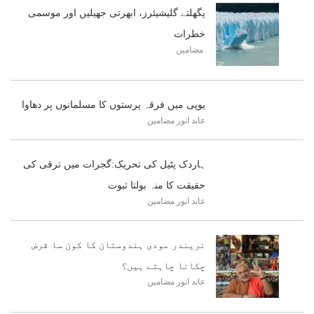
پگھلتے گلیشیئرز، ابھرتی جھیلیں اور موسمی
خطرات
مضامین
یوپی میں فرقہ پرستوں کا مسلمانوں پر دھاوا
عابد انور
مضامین
ہاردک پٹیل کی تحریک:گجرات میں ترقی کی
حقیقت کا منہ بولتا ثبوت
عابد انور
مضامین
نریندر مودی ہندوستان کا کون سا قرض
چکانا چاہتے ہیں؟
عابد انور
مضامین