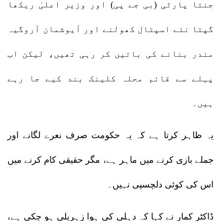
جنتا پارٹی (بی جے پی) اور وزیر اعلیٰ ریکھا
گپتا نئے اسپتال کھولنے اور آیوشمان آروگیہ
مندر بنانے کی باتیں کر رہی تھیں، لیکن اب
پہلے سے قائم محلہ کلینک بند کیے جا رہے
ہیں۔
یہ ظاہر کرتا ہے کہ یہ حکومت صرف نعرے لگانے اور
جملے بازی کرنے میں ماہر ہے، مگر حقیقی کام کرنے میں
اس کی کوئی دلچسپی نہیں۔
ڈاکٹر کمار نے کہا کہ دہلی کی ہوا زہریلی ہو چکی ہے،