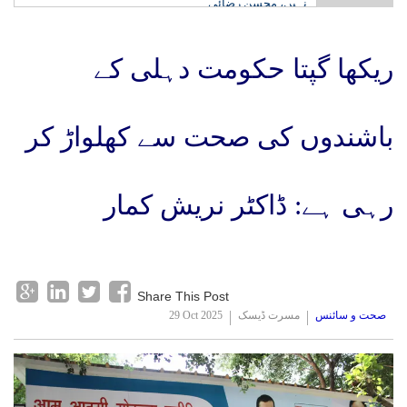
ایران عمان مفاہمت کا مطلب ہرمز مکمل کھولنا نہیں،
کاظم غریب آبادی
ریکھا گپتا حکومت دہلی کے
باشندوں کی صحت سے کھلواڑ کر
رہی ہے: ڈاکٹر نریش کمار
Share This Post
صحت و سائنس
مسرت ڈیسک
29 Oct 2025