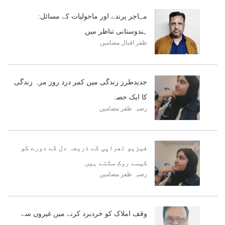
مہاجر پرندے اور ماحولیات کے مسائل:
ہندوستانی تناظر میں
ظفر اقبال
مضامین
جدیدطرز زندگی میں کمر درد روز مرہ زندگی
کا ایک حصہ
رضیہ ظفر
مضامین
فیزیو تھراپی کے ذریعہ دل کے دورے کو
کیسے روک سکتے ہیں
رضیہ ظفر
مضامین
وقف املاک کو خردبرد کرنے میں غیروں سے