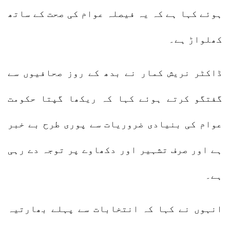
ہوئے کہا ہے کہ یہ فیصلہ عوام کی صحت کے ساتھ
کھلواڑ ہے۔
ڈاکٹر نریش کمار نے بدھ کے روز صحافیوں سے
گفتگو کرتے ہوئے کہا کہ ریکھا گپتا حکومت
عوام کی بنیادی ضروریات سے پوری طرح بے خبر
ہے اور صرف تشہیر اور دکھاوے پر توجہ دے رہی
ہے۔
انہوں نے کہا کہ انتخابات سے پہلے بھارتیہ