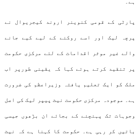
ہے۔
پارٹی کے قومی کنوینر اروند کیجریوال نے
پرچہ لیک اور اسے روکنے کے لیے کیے جانے
والے غیر موثر اقدامات کے لئے مرکزی حکومت
پر تنقید کرتے ہوئے کہا کہ یقینی طورپر اب
ملک کو ایک تعلیم یافتہ وزیراعظم کی ضرورت
ہے۔ موجودہ مرکزی حکومت نیٹ پیپر لیک کی اصل
وجوہات تک پہنچنے کے بجائے ان بڑھوں جیسی
باتیں کر رہی ہے۔ حکومت کا کہنا ہے کہ نیٹ