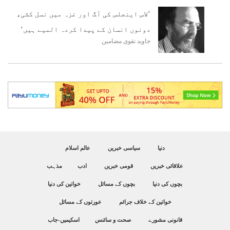
’لاس اینجلس کی آگ اور غزہ میں نسل کشی،
دونوں انسان کے پیدا کردہ المیے ہیں‘
جاوید نقوی
مضامین
دنیا
سیاسی خبریں
عالم اسلام
علاقائی خبریں
قومی خبریں
ادب
مذہب
بچوں کی دنیا
بچوں کے مسائل
خواتین کی دنیا
خواتین کے خلاف جرائم
عورتوں کے مسائل
قانونی مشورے
صحت و سائنس
اسکیمیں-جاب