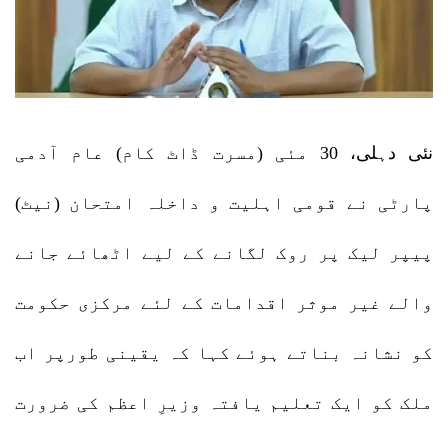
نئی دہلی، 30 مئی (مسرت ڈاٹ کام) عام آدمی
پارٹی نے قومی اہلیت و داخلہ امتحان (نیٹ)
پیپر لیک پر روک لگانے کے لیے اٹھائے جانے
والے غیر موثر اقدامات کے لئے مرکزی حکومت
کو نشانہ بناتے ہوئے کہا کہ یقینی طورپر اب
ملک کو ایک تعلیم یافتہ وزیرِ اعظم کی ضرورت