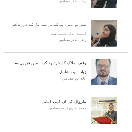
رضیہ ظفر
مضامین
فیزیو تھراپی کے ذریعہ دل کے دورے کو
کیسے روک سکتے ہیں
رضیہ ظفر
مضامین
وقف املاک کو خردبرد کرنے میں غیروں سے
زیادہ اپنے شامل
عابد انور
مضامین
بکروال کی ان کہی کہانی
محمد طارق فہیم
مضامین