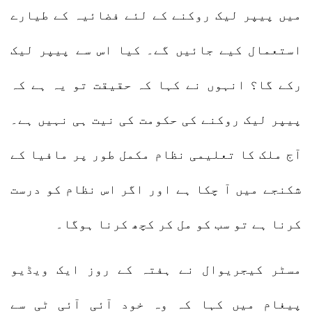
میں پیپر لیک روکنے کے لئے فضائیہ کے طیارے
استعمال کیے جائیں گے۔ کیا اس سے پیپر لیک
رکے گا؟ انہوں نے کہا کہ حقیقت تو یہ ہے کہ
پیپر لیک روکنے کی حکومت کی نیت ہی نہیں ہے۔
آج ملک کا تعلیمی نظام مکمل طور پر مافیا کے
شکنجے میں آ چکا ہے اور اگر اس نظام کو درست
کرنا ہے تو سب کو مل کر کچھ کرنا ہوگا۔
مسٹر کیجریوال نے ہفتہ کے روز ایک ویڈیو
پیغام میں کہا کہ وہ خود آئی آئی ٹی سے