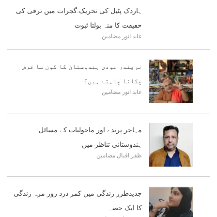
ہاردک پٹیل کی تحریک:گجرات میں ترقی کی
حقیقت کا منہ بولتا ثبوت
عابد انور
مضامین
نریندر مودی ہندوستان کا کون سا قرض
چکانا چاہتے ہیں؟
عابد انور
مضامین
مہاجر پرندے اور ماحولیات کے مسائل:
ہندوستانی تناظر میں
ظفر اقبال
مضامین
جدیدطرز زندگی میں کمر درد روز مرہ زندگی
کا ایک حصہ