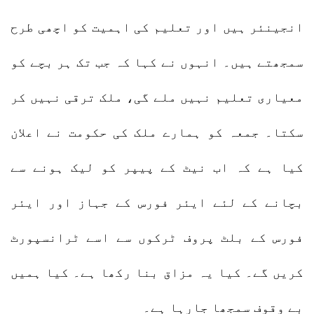
انجینئر ہیں اور تعلیم کی اہمیت کو اچھی طرح
سمجھتے ہیں۔ انہوں نے کہا کہ جب تک ہر بچے کو
معیاری تعلیم نہیں ملے گی، ملک ترقی نہیں کر
سکتا۔ جمعہ کو ہمارے ملک کی حکومت نے اعلان
کیا ہے کہ اب نیٹ کے پیپر کو لیک ہونے سے
بچانے کے لئے ایئر فورس کے جہاز اور ایئر
فورس کے بلٹ پروف ٹرکوں سے اسے ٹرانسپورٹ
کریں گے۔ کیا یہ مزاق بنا رکھا ہے۔ کیا ہمیں
بے وقوف سمجھا جارہا ہے۔