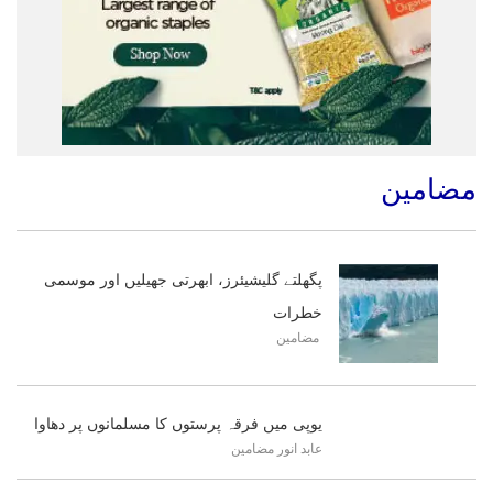
مضامین
پگھلتے گلیشیئرز، ابھرتی جھیلیں اور موسمی
خطرات
مضامین
یوپی میں فرقہ پرستوں کا مسلمانوں پر دھاوا
عابد انور
مضامین