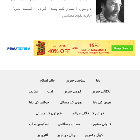
دونوں انسان کے پیدا کردہ المیے ہیں‘
جاوید نقوی
مضامین
دنیا
سیاسی خبریں
عالم اسلام
علاقائی خبریں
قومی خبریں
ادب
مذہب
بچوں کی دنیا
بچوں کے مسائل
خواتین کی دنیا
خواتین کے خلاف جرائم
عورتوں کے مسائل
قانونی مشورے
صحت و سائنس
اسکیمیں-جاب
کھیل و تفریح
چینل - ویڈیوز
انٹرویوز