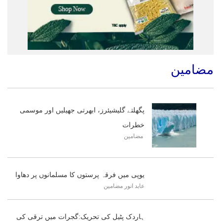
مضامین
پگھلتے گلیشیئرز، ابھرتی جھیلیں اور موسمی
خطرات
مضامین
یوپی میں فرقہ پرستوں کا مسلمانوں پر دھاوا
عابد انور
مضامین
ہاردک پٹیل کی تحریک:گجرات میں ترقی کی