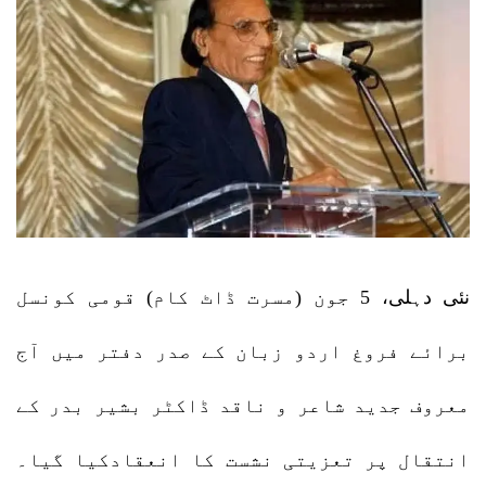
نئی دہلی، 5 جون (مسرت ڈاٹ کام) قومی کونسل
برائے فروغ اردو زبان کے صدر دفتر میں آج
معروف جدید شاعر و ناقد ڈاکٹر بشیر بدر کے
انتقال پر تعزیتی نشست کا انعقادکیا گیا۔