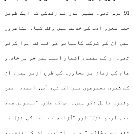
91 برس تھی۔ بشیر بدر نے زندگی کا ایک طویل
حصہ شعرو ادب کی خدمت میں وقف کیا۔ مشاعروں
میں ان کی شرکت کامیابی کی ضمانت ہوا کرتی
تھی۔ ان کے متعدد اشعار ایسے ہیں جو ہر خاص و
عام کی زبان پر محاورہ کی طرح ازبر ہیں۔ ان
کے شعری مجموعوں میں اکائی، آس، امید، امیج
وغیرہ قابل ذکر ہیں۔ اس کے علاوہ ''بیسویں صدی
میں اردو غزل'' اور ''آزادی کے بعد کی غزل کا
تنقیدی مطالعہ" جیسی کتابیں ان کی تنقیدی