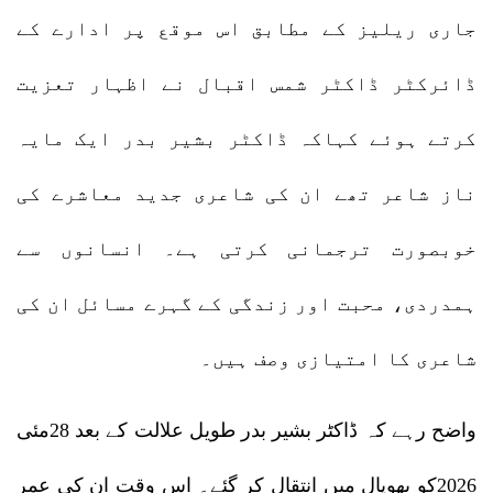
جاری ریلیز کے مطابق اس موقع پر ادارے کے
ڈائرکٹر ڈاکٹر شمس اقبال نے اظہار تعزیت
کرتے ہوئے کہاکہ ڈاکٹر بشیر بدر ایک مایہ
ناز شاعر تھے ان کی شاعری جدید معاشرے کی
خوبصورت ترجمانی کرتی ہے۔ انسانوں سے
ہمدردی، محبت اور زندگی کے گہرے مسائل ان کی
شاعری کا امتیازی وصف ہیں۔
واضح رہے کہ ڈاکٹر بشیر بدر طویل علالت کے بعد 28مئی
2026کو بھوپال میں انتقال کر گئے۔ اس وقت ان کی عمر