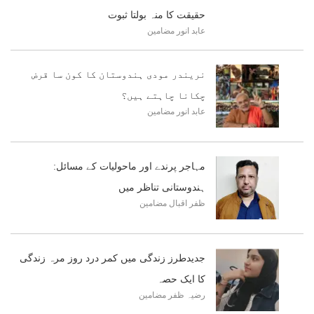
حقیقت کا منہ بولتا ثبوت
عابد انور
مضامین
نریندر مودی ہندوستان کا کون سا قرض
چکانا چاہتے ہیں؟
عابد انور
مضامین
مہاجر پرندے اور ماحولیات کے مسائل:
ہندوستانی تناظر میں
ظفر اقبال
مضامین
جدیدطرز زندگی میں کمر درد روز مرہ زندگی
کا ایک حصہ
رضیہ ظفر
مضامین