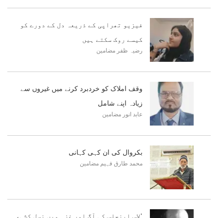
فیزیو تھراپی کے ذریعہ دل کے دورے کو
کیسے روک سکتے ہیں
رضیہ ظفر
مضامین
وقف املاک کو خردبرد کرنے میں غیروں سے
زیادہ اپنے شامل
عابد انور
مضامین
بکروال کی ان کہی کہانی
محمد طارق فہیم
مضامین
’لاس اینجلس کی آگ اور غزہ میں نسل کشی،